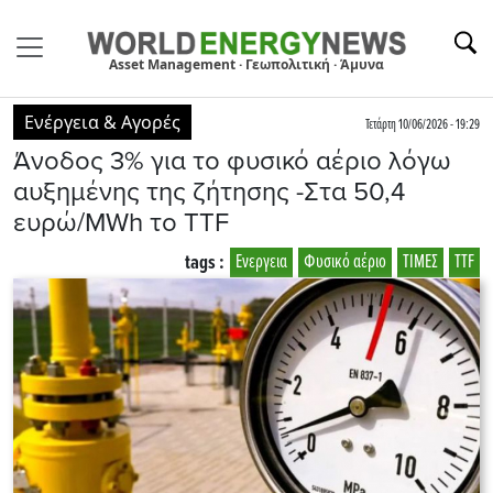
Asset Management · Γεωπολιτική · Άμυνα
Ενέργεια & Αγορές
Τετάρτη 10/06/2026 - 19:29
Άνοδος 3% για το φυσικό αέριο λόγω
αυξημένης της ζήτησης -Στα 50,4
ευρώ/MWh το TTF
tags :
Ενεργεια
Φυσικό αέριο
ΤΙΜΕΣ
TTF