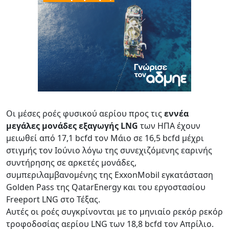
Οι μέσες ροές φυσικού αερίου προς τις
εννέα
μεγάλες μονάδες εξαγωγής LNG
των ΗΠΑ έχουν
μειωθεί από 17,1 bcfd τον Μάιο σε 16,5 bcfd μέχρι
στιγμής τον Ιούνιο λόγω της συνεχιζόμενης εαρινής
συντήρησης σε αρκετές μονάδες,
συμπεριλαμβανομένης της ExxonMobil εγκατάσταση
Golden Pass της QatarEnergy και του εργοστασίου
Freeport LNG στο Τέξας.
Αυτές οι ροές συγκρίνονται με το μηνιαίο ρεκόρ ρεκόρ
τροφοδοσίας αερίου LNG των 18,8 bcfd τον Απρίλιο.