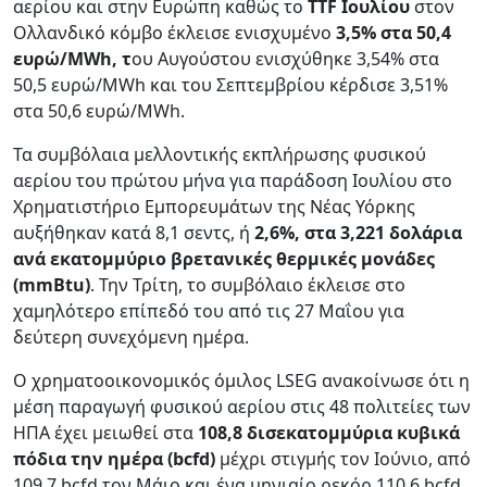
αερίου και στην Ευρώπη καθώς το
TTF Ιουλίου
στον
Ολλανδικό κόμβο έκλεισε ενισχυμένο
3,5% στα 50,4
ευρώ/MWh, τ
ου Αυγούστου ενισχύθηκε 3,54% στα
50,5 ευρώ/MWh και του Σεπτεμβρίου κέρδισε 3,51%
στα 50,6 ευρώ/MWh.
Τα συμβόλαια μελλοντικής εκπλήρωσης φυσικού
αερίου του πρώτου μήνα για παράδοση Ιουλίου στο
Χρηματιστήριο Εμπορευμάτων της Νέας Υόρκης
αυξήθηκαν κατά 8,1 σεντς, ή
2,6%, στα 3,221 δολάρια
ανά εκατομμύριο βρετανικές θερμικές μονάδες
(mmBtu)
. Την Τρίτη, το συμβόλαιο έκλεισε στο
χαμηλότερο επίπεδό του από τις 27 Μαΐου για
δεύτερη συνεχόμενη ημέρα.
Ο χρηματοοικονομικός όμιλος LSEG ανακοίνωσε ότι η
μέση παραγωγή φυσικού αερίου στις 48 πολιτείες των
ΗΠΑ έχει μειωθεί στα
108,8 δισεκατομμύρια κυβικά
πόδια την ημέρα (bcfd)
μέχρι στιγμής τον Ιούνιο, από
109,7 bcfd τον Μάιο και ένα μηνιαίο ρεκόρ 110,6 bcfd