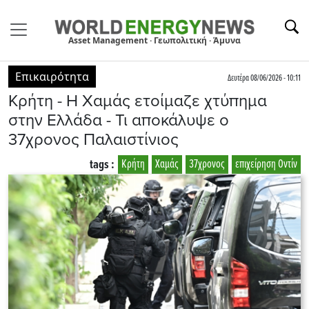
Asset Management · Γεωπολιτική · Άμυνα
Επικαιρότητα
Δευτέρα 08/06/2026 - 10:11
Κρήτη - Η Χαμάς ετοίμαζε χτύπημα
στην Ελλάδα - Τι αποκάλυψε ο
37χρονος Παλαιστίνιος
tags :
Κρήτη
Χαμάς
37χρονος
επιχείρηση Οντίν