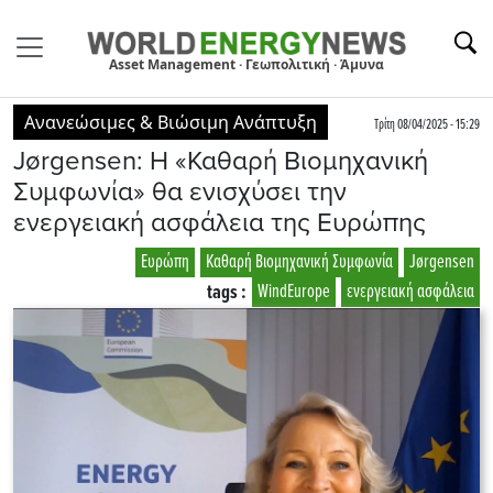
Asset Management · Γεωπολιτική · Άμυνα
Ανανεώσιμες & Βιώσιμη Ανάπτυξη
Τρίτη 08/04/2025 - 15:29
Jørgensen: Η «Καθαρή Βιομηχανική
Συμφωνία» θα ενισχύσει την
ενεργειακή ασφάλεια της Ευρώπης
Ευρώπη
Καθαρή Βιομηχανική Συμφωνία
Jørgensen
tags :
WindEurope
ενεργειακή ασφάλεια