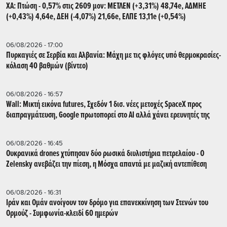
ΧΑ: Πτώση - 0,57% στις 2609 μον: ΜΕΤΛΕΝ (+3,31%) 48,74e, ΑΔΜΗΕ
(+0,43%) 4,64e, ΔΕΗ (-4,07%) 21,66e, ΕΛΠΕ 13,11e (+0,54%)
06/08/2026 - 17:00
Πυρκαγιές σε Σερβία και Αλβανία: Μάχη με τις φλόγες υπό θερμοκρασίες-
κόλαση 40 βαθμών (βίντεο)
06/08/2026 - 16:57
Wall: Μικτή εικόνα futures, Σχεδόν 1 δισ. νέες μετοχές SpaceX προς
διαπραγμάτευση, Google πρωτοπορεί στο AI αλλά χάνει ερευνητές της
06/08/2026 - 16:45
Ουκρανικά drones χτύπησαν δύο ρωσικά διυλιστήρια πετρελαίου - Ο
Zelensky ανεβάζει την πίεση, η Μόσχα απαντά με μαζική αντεπίθεση
06/08/2026 - 16:31
Ιράν και Ομάν ανοίγουν τον δρόμο για επανεκκίνηση των Στενών του
Ορμούζ - Συμφωνία-κλειδί 60 ημερών