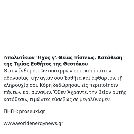
Ἀπολυτίκιον Ἦχος γ’. Θείας πίστεως. Κατάθεση
της Τιμίας Εσθήτος της Θεοτόκου
Θεῖον ἔνδυμα, τῶν οίκτιρμῶν σου, καὶ ἱμάτιον
ἀθανασίας, τὴν ἁγίαν σου Ἐσθῆτα καὶ ἄφθαρτον, τῇ
κληρουχίᾳ σου Κόρη δεδώρησαι, εἰς περιποίησιν
πάντων καὶ σύναψιν. Ὅθεν Ἄχραντε, τὴν θείαν αὐτῆς
κατάθεσιν, τιμῶντες εὐσεβῶς σὲ μεγαλύνομεν.
ΠΗΓΗ: proseuxi.gr
www.worldenergynews.gr