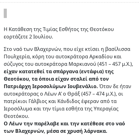
Η Κατάθεση της Τιμίας Εσθήτος της Θεοτόκου
εορτάζετε 2 Ιουλίου.
Στο ναό των Βλαχερνών, που είχε κτίσει η βασίλισσα
Πουλχερία, κόρη του αυτοκράτορα Αρκαδίου και
σύζυγος του αυτοκράτορα Μαρκιανού (451 – 457 μ.Χ.),
είχαν κατατεθεί τα σπάργανα (εντάφια) της
Θεοτόκου, τα όποια είχαν σταλεί από τον
Πατριάρχη Ιεροσολύμων Ιουβενάλιο.
Όταν δε ήταν
αυτοκράτορας ο Λέων Α’ ο Θράξ (457 – 474 μ.Χ.), οι
πατρίκιοι Γάλβιος και Κάνδιδος έφεραν από τα
Ιεροσόλυμα και την τίμια εσθήτα της Υπεραγίας
Θεοτόκου.
Ο Λέων την παρέλαβε και την κατέθεσε στο ναό
των Βλαχερνών, μέσα σε χρυσή λάρνακα.