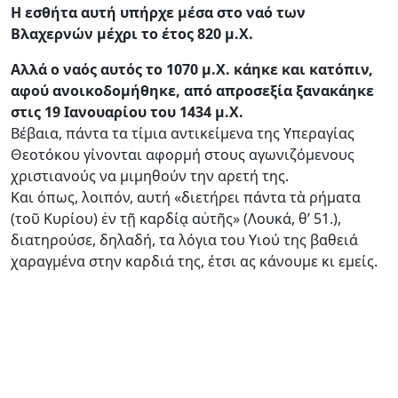
Η εσθήτα αυτή υπήρχε μέσα στο ναό των
Βλαχερνών μέχρι το έτος 820 μ.Χ.
Αλλά ο ναός αυτός το 1070 μ.Χ. κάηκε και κατόπιν,
αφού ανοικοδομήθηκε, από απροσεξία ξανακάηκε
στις 19 Ιανουαρίου του 1434 μ.Χ.
Βέβαια, πάντα τα τίμια αντικείμενα της Υπεραγίας
Θεοτόκου γίνονται αφορμή στους αγωνιζόμενους
χριστιανούς να μιμηθούν την αρετή της.
Και όπως, λοιπόν, αυτή «διετήρει πάντα τὰ ρήματα
(τοῦ Κυρίου) ἐν τῇ καρδίᾳ αὐτῆς» (Λουκά, θ’ 51.),
διατηρούσε, δηλαδή, τα λόγια του Υιού της βαθειά
χαραγμένα στην καρδιά της, έτσι ας κάνουμε κι εμείς.