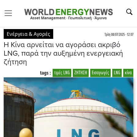
Asset Management · Γεωπολιτική · Άμυνα
Ενέργεια & Αγορές
Τρίτη 08/07/2025 - 12:07
Η Κίνα αρνείται να αγοράσει ακριβό
LNG, παρά την αυξημένη ενεργειακή
ζήτηση
tags :
τιμές LNG
ΖΗΤΗΣΗ
Εισαγωγές
LNG
κίνα