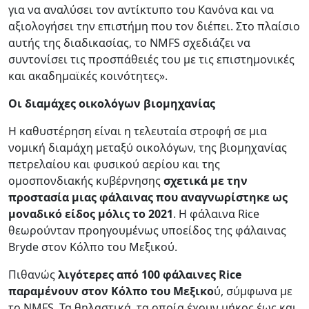
για να αναλύσει τον αντίκτυπο του Κανόνα και να
αξιολογήσει την επιστήμη που τον διέπει. Στο πλαίσιο
αυτής της διαδικασίας, το NMFS σχεδιάζει να
συντονίσει τις προσπάθειές του με τις επιστημονικές
και ακαδημαϊκές κοινότητες».
Oι διαμάχες οικολόγων βιομηχανίας
Η καθυστέρηση είναι η τελευταία στροφή σε μια
νομική διαμάχη μεταξύ οικολόγων, της βιομηχανίας
πετρελαίου και φυσικού αερίου και της
ομοσπονδιακής κυβέρνησης
σχετικά με την
προστασία μιας φάλαινας που αναγνωρίστηκε ως
μοναδικό είδος μόλις το 2021
. Η φάλαινα Rice
θεωρούνταν προηγουμένως υποείδος της φάλαινας
Bryde στον Κόλπο του Μεξικού.
Πιθανώς
λιγότερες από 100 φάλαινες Rice
παραμένουν στον Κόλπο του Μεξικο
ύ, σύμφωνα με
το NMFS. Τα θηλαστικά, τα οποία έχουν μήκος έως και