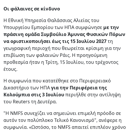
Οι φάλαινες σε κίνδυνο
Η Εθνική Υπηρεσία Θαλάσσιας Αλιείας του
Υπουργείου Εμπορίου των ΗΠΑ συμφώνησε
με την
πράσινη ομάδα Συμβούλιο Άμυνας Φυσικών Πόρων
να οριστικοποιήσει έως τις 15 Ιουλίου 2027
τη
γεωγραφική περιοχή που θεωρείται κρίσιμη για την
επιβίωση των φαλαινών Ράις. Η προηγούμενη
προθεσμία ήταν η Τρίτη, 15 Ιουλίου, του τρέχοντος
έτους.
Η συμφωνία που κατατέθηκε στο Περιφερειακό
Δικαστήριο των ΗΠΑ
για την Περιφέρεια της
Κολούμπια στις 3 Ιουλίου
περιήλθε στην αντίληψη
του Reuters τη Δευτέρα.
"Η NMFS συνεχίζει να σημειώνει επιμελή πρόοδο σε
αυτόν τον πολύπλοκο Τελικό Κανονισμό", ανέφερε η
συμφωνία. «Ωστόσο, το NMFS απαιτεί επιπλέον χρόνο