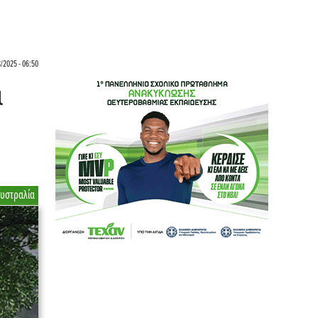
/2025 - 06:50
ά
υστραλία