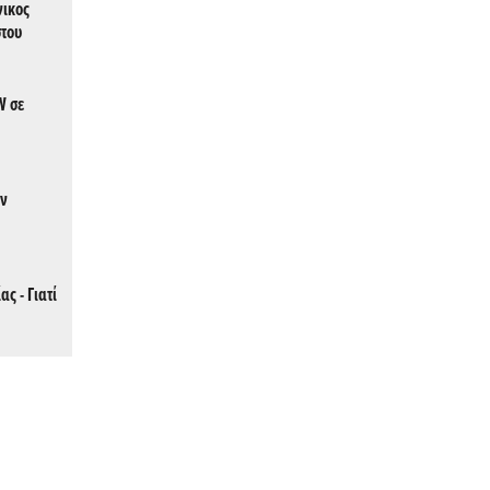
νικος
στου
W σε
ων
ς - Γιατί