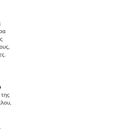
α
ρα
ς
ους,
ες.
ύ
 της
κλου,