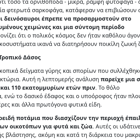
ότι τόσο τα ορνιθόποδα - μικρά, ράμφη φυτοφάγα - 
οία φτερωτά σαρκοφάγα, κατάφεραν να επιβιώσουν 
οι δεινόσαυροι έπρεπε να προσαρμοστούν στο
ωμένους χειμώνες και μια σύντομη περίοδο
τονίζει ότι ο πολικός κόσμος δεν ήταν καθόλου άγον
κοσυστήματα ικανά να διατηρήσουν ποικίλη ζωική 
Τροπικό Δάσος
κοπικά δείγματα γύρης και σπορίων που συλλέχθηκ
ικτώρια. Αυτή η λεπτομερής ανάλυση
παρείχε μια 
 και 110 εκατομμυρίων ετών πριν
. Το θόλο
 ενώ το δασικό έδαφος και ο υποόροφος ήταν πλο
έρες και άλλα πρωτόγονα φυτικά είδη.
οειδή ποτάμια που διασχίζουν την περιοχή έπαι
μων οικοτόπων για φυτά και ζώα
. Αυτές οι υδάτιν
ς βλάστησης, ακόμη και κατά τη διάρκεια του μακρ