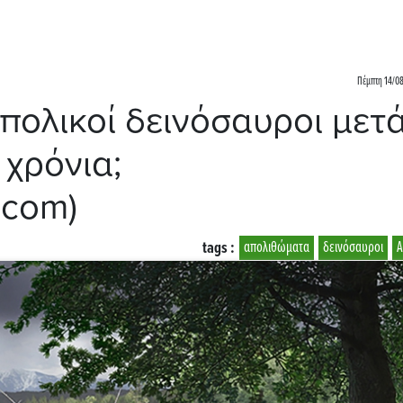
Πέμπτη 14/08
ολικοί δεινόσαυροι μετ
 χρόνια;
.com)
tags :
απολιθώματα
δεινόσαυροι
Α