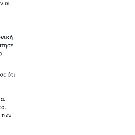
ν οι
φνική
στησε
α
σε ότι
α.
τά,
ς των