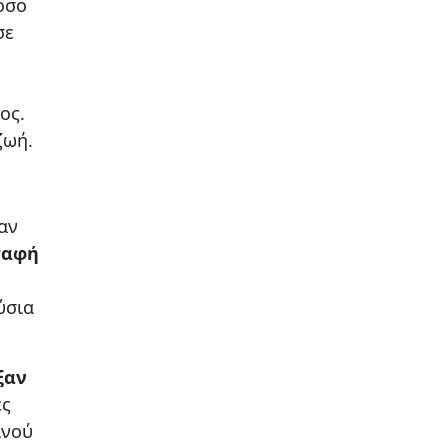
όσο
σε
ος.
ζωή.
αν
σαφή
ύσια
ξαν
ες
ινού