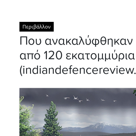
Περιβάλλον
Που ανακαλύφθηκαν π
από 120 εκατομμύρια
(indiandefencereview