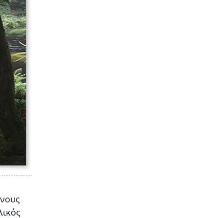
ένους
λικός