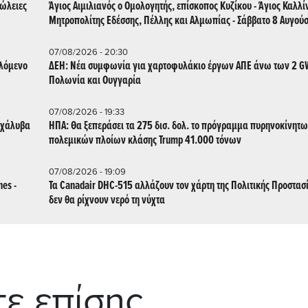
πώλειες
Άγιος Αιμιλιανός ο Ομολογητής, επίσκοπος Κυζίκου - Άγιος Καλλί
Μητροπολίτης Εδέσσης, Πέλλης και Αλμωπίας - Σάββατο 8 Αυγού
07/08/2026 - 20:30
λλόμενο
ΔΕΗ: Νέα συμφωνία για χαρτοφυλάκιο έργων ΑΠΕ άνω των 2 G
Πολωνία και Ουγγαρία
07/08/2026 - 19:33
 χάλυβα
ΗΠΑ: Θα ξεπεράσει τα 275 δισ. δολ. το πρόγραμμα πυρηνοκίνητ
πολεμικών πλοίων κλάσης Trump 41.000 τόνων
07/08/2026 - 19:09
es -
Τα Canadair DHC-515 αλλάζουν τον χάρτη της Πολιτικής Προστασία
δεν θα ρίχνουν νερό τη νύχτα
τε επίσης