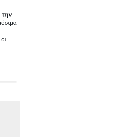
ά την
μόσιμα
 οι