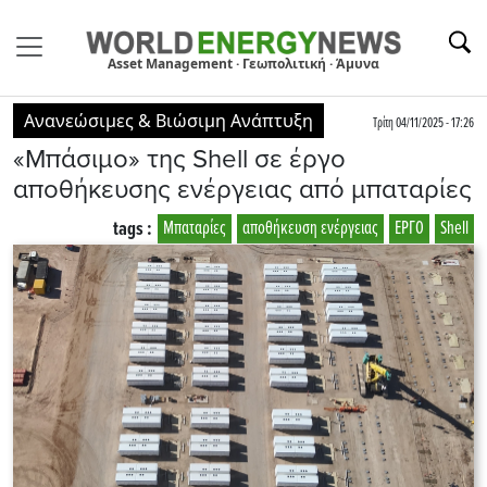
Asset Management · Γεωπολιτική · Άμυνα
Ανανεώσιμες & Βιώσιμη Ανάπτυξη
Τρίτη 04/11/2025 - 17:26
«Μπάσιμο» της Shell σε έργο
αποθήκευσης ενέργειας από μπαταρίες
tags :
Μπαταρίες
αποθήκευση ενέργειας
ΕΡΓΟ
Shell