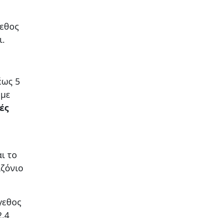
γεθος
ι.
έως 5
 με
ές
ι το
αζόνιο
γεθος
2,4