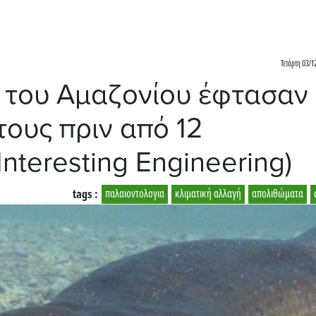
Τετάρτη 03/1
α του Αμαζονίου έφτασαν
τους πριν από 12
nteresting Engineering)
tags :
παλαιοντολογια
κλιματική αλλαγή
απολιθώματα