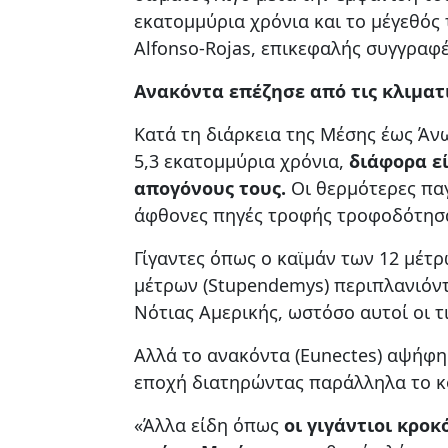
εκατομμύρια χρόνια και το μέγεθός 
Alfonso-Rojas, επικεφαλής συγγραφέ
Ανακόντα επέζησε από τις κλιματ
Κατά τη διάρκεια της Μέσης έως Άνω
5,3 εκατομμύρια χρόνια,
διάφορα ε
απογόνους τους.
Οι θερμότερες παγ
άφθονες πηγές τροφής τροφοδότησα
Γίγαντες όπως ο καϊμάν των 12 μέτρ
μέτρων (Stupendemys) περιπλανιόν
Νότιας Αμερικής, ωστόσο αυτοί οι τ
Αλλά το ανακόντα (Eunectes) αψήφη
εποχή διατηρώντας παράλληλα το κ
«Άλλα είδη όπως
οι γιγάντιοι κροκ