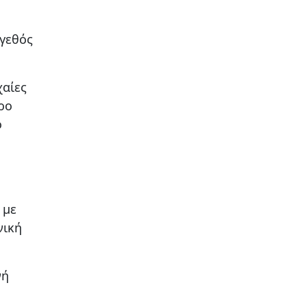
έγεθός
χαίες
ρο
ο
 με
νική
νή