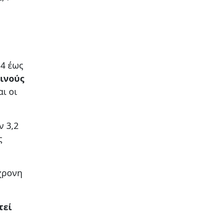
,4 έως
ινούς
ι οι
ν 3,2
ς
χρονη
τεί