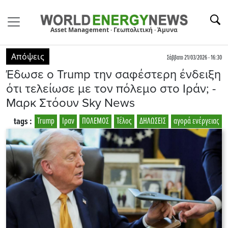
Asset Management · Γεωπολιτική · Άμυνα
Απόψεις
Σάββατο 21/03/2026 - 16:30
Έδωσε ο Trump την σαφέστερη ένδειξη
ότι τελείωσε με τον πόλεμο στο Ιράν; -
Μαρκ Στόουν Sky News
tags :
Trump
Ιραν
ΠΟΛΕΜΟΣ
Τέλος
ΔΗΛΩΣΕΙΣ
αγορά ενέργειας