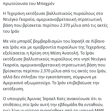
πρωτεύουσα του Μπαχρέν
Η Τεχεράνη εκτόξευσε βαλλιστικούς πυραύλους στο
Ντιέγκο Γκαρσία, αμερικανοβρετανική στρατιωτική
βάση που βρίσκεται περίπου 2.370 μίλια από τις ακτές
του Ιράν
Με νέο μπαράζ βομβαρδισμών του Ισραήλ σε Λίβανο
και Ιράν, και με ομοβροντία πυραύλων της Τεχεράνης
εξελίσσεται η Κρίση στη Μέση Ανατολή. Το Ιράν
εκτόξευσε βαλλιστικούς πυραύλους στο νησί Ντιέγκο
Γκαρσία, αμερικανοβρετανική στρατιωτική βάση που
βρίσκεται περίπου 2.370 μίλια από τις ακτές του Ιράν,
αλλά δεν έπληξαν την εγκατάσταση, σύμφωνα με
Αμερικανό αξιωματούχο. Το Ιράν επιβεβαίωσε την
εκτόξευση.
Ο υπουργός Άμυνας Ίσραελ Κατς ανακοίνωσε ότι οι
επιθέσεις στο Ιράν αυτή την εβδομάδα θα ενταθούν,
ενώ λίγο νωρίτερα αναφέρθηκε από τα ιρανικά ΜΜΕ