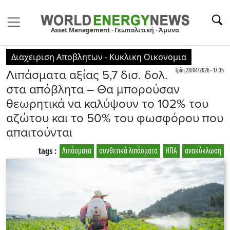
Asset Management · Γεωπολιτική · Άμυνα
Διαχειριση Αποβλητων - Κυκλικη Οικονομια
Τρίτη 28/04/2026 - 17:35
Λιπάσματα αξίας 5,7 δισ. δολ.
στα απόβλητα – Θα μπορούσαν
θεωρητικά να καλύψουν το 102% του
αζώτου και το 50% του φωσφόρου που
απαιτούνται
tags :
Λιπάσματα
συνθετικά λιπάσματα
ΗΠΑ
ανακύκλωση