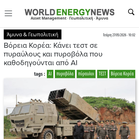
Asset Management · Γεωπολιτική · Άμυνα
Άμυνα & Γεωπολιτική
Τετάρτη 27/05/2026 - 10:02
Βόρεια Κορέα: Κάνει τεστ σε
πυραύλους και πυροβόλα που
καθοδηγούνται από ΑΙ
tags :
ΑΙ
πυροβόλα
πύραυλοι
ΤΕΣΤ
Βόρεια Κορέα