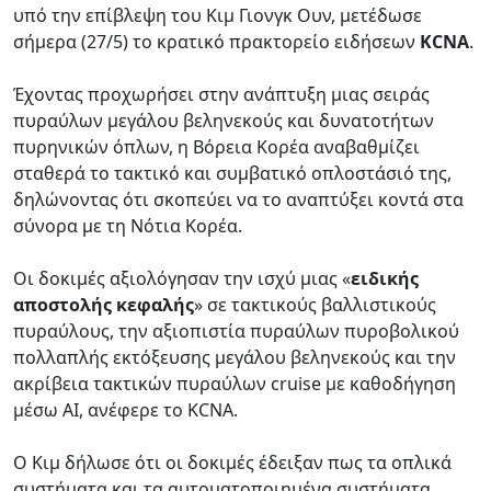
υπό την επίβλεψη του Κιμ Γιονγκ Ουν, μετέδωσε
σήμερα (27/5) το κρατικό πρακτορείο ειδήσεων
KCNA
.
Έχοντας προχωρήσει στην ανάπτυξη μιας σειράς
πυραύλων μεγάλου βεληνεκούς και δυνατοτήτων
πυρηνικών όπλων, η Βόρεια Κορέα αναβαθμίζει
σταθερά το τακτικό και συμβατικό οπλοστάσιό της,
δηλώνοντας ότι σκοπεύει να το αναπτύξει κοντά στα
σύνορα με τη Νότια Κορέα.
Οι δοκιμές αξιολόγησαν την ισχύ μιας «
ειδικής
αποστολής κεφαλής
» σε τακτικούς βαλλιστικούς
πυραύλους, την αξιοπιστία πυραύλων πυροβολικού
πολλαπλής εκτόξευσης μεγάλου βεληνεκούς και την
ακρίβεια τακτικών πυραύλων cruise με καθοδήγηση
μέσω AI, ανέφερε το KCNA.
Ο Κιμ δήλωσε ότι οι δοκιμές έδειξαν πως τα οπλικά
συστήματα και τα αυτοματοποιημένα συστήματα