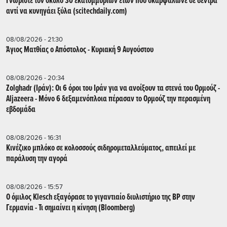
Γνωρίστε τον σκύλο 30 εκατομμυρίων ετών που σκαρφάλωνε σε δέντρα
αντί να κυνηγάει ξύλα (scitechdaily.com)
08/08/2026 - 21:30
Άγιος Ματθίας ο Απόστολος - Κυριακή 9 Αυγούστου
08/08/2026 - 20:34
Zolghadr (Ιράν): Οι 6 όροι του Ιράν για να ανοίξουν τα στενά του Ορμούζ -
Aljazeera - Mόνο 6 δεξαμενόπλοια πέρασαν το Ορμούζ την περασμένη
εβδομάδα
08/08/2026 - 16:31
Κινέζικο μπλόκο σε κολοσσούς σιδηρομεταλλεύματος, απειλεί με
παράλυση την αγορά
08/08/2026 - 15:57
Ο όμιλος Klesch εξαγόρασε το γιγαντιαίο διυλιστήριο της BP στην
Γερμανία - Τι σημαίνει η κίνηση (Βloomberg)