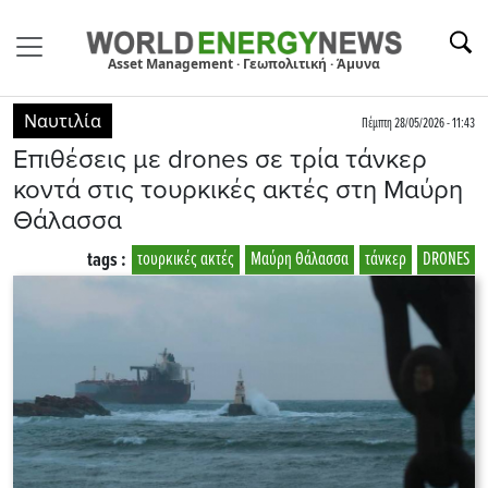
Asset Management · Γεωπολιτική · Άμυνα
Ναυτιλία
Πέμπτη 28/05/2026 - 11:43
Eπιθέσεις με drones σε τρία τάνκερ
κοντά στις τουρκικές ακτές στη Μαύρη
Θάλασσα
tags :
τουρκικές ακτές
Μαύρη Θάλασσα
τάνκερ
DRONES