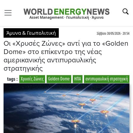
Asset Management · Γεωπολιτική · Άμυνα
Άμυνα & Γεωπολιτική
Σάββατο 30/05/2026 - 20:54
Οι «Χρυσές Ζώνες» αντί για το «Golden
Dome» στο επίκεντρο της νέας
αμερικανικής αντιπυραυλικής
στρατηγικής
tags :
Χρυσές Ζώνες
Golden Dome
ΗΠΑ
αντιπυραυλική στρατηγική