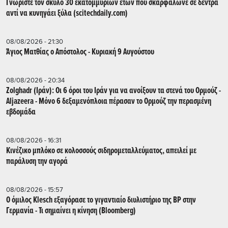
Γνωρίστε τον σκύλο 30 εκατομμυρίων ετών που σκαρφάλωνε σε δέντρα
αντί να κυνηγάει ξύλα (scitechdaily.com)
08/08/2026 - 21:30
Άγιος Ματθίας ο Απόστολος - Κυριακή 9 Αυγούστου
08/08/2026 - 20:34
Zolghadr (Ιράν): Οι 6 όροι του Ιράν για να ανοίξουν τα στενά του Ορμούζ -
Aljazeera - Mόνο 6 δεξαμενόπλοια πέρασαν το Ορμούζ την περασμένη
εβδομάδα
08/08/2026 - 16:31
Κινέζικο μπλόκο σε κολοσσούς σιδηρομεταλλεύματος, απειλεί με
παράλυση την αγορά
08/08/2026 - 15:57
Ο όμιλος Klesch εξαγόρασε το γιγαντιαίο διυλιστήριο της BP στην
Γερμανία - Τι σημαίνει η κίνηση (Βloomberg)