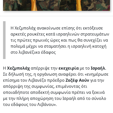
Η Χεζμπολάχ ανακοίνωσε επίσης ότι εκτόξευσε
αρκετές ρουκέτες κατά ισραηλινών στρατευμάτων
τις πρώτες πρωινές ώρες και πως θα συνεχίζει να
πολεμά μέχρι να σταματήσει η ισραηλινή κατοχή
στο λιβανέζικο έδαφος
Η
Χεζμπολάχ
απέρριψε την
εκεχειρία
με το
Ισραήλ
.
Σε δήλωσή της, η οργάνωση αναφέρει ότι «ενημέρωσε
επίσημα τον Λιβανέζο πρόεδρο
Ζοζέφ Αούν
για την
απόρριψη της συμφωνίας, επιμένοντας ότι
οποιαδήποτε αποδεκτή συμφωνία πρέπει να ξεκινά
με την πλήρη αποχώρηση του Ισραήλ από το σύνολο
του εδάφους του Λιβάνου».