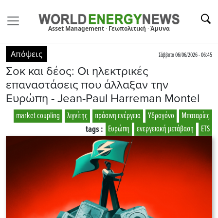
Asset Management · Γεωπολιτική · Άμυνα
Απόψεις
Σάββατο 06/06/2026 - 06:45
Σοκ και δέος: Οι ηλεκτρικές
επαναστάσεις που άλλαξαν την
Ευρώπη - Jean-Paul Harreman Montel
market coupling
λιγνίτης
πράσινη ενέργεια
Υδρογόνο
Μπαταρίες
tags :
Ευρώπη
ενεργειακή μετάβαση
ETS