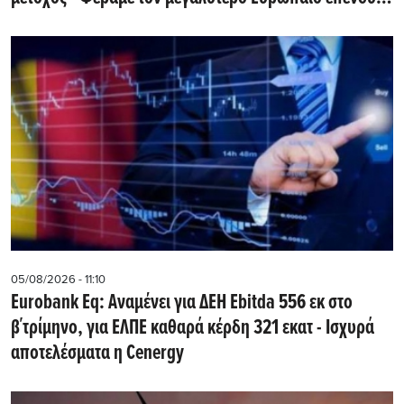
υποδομών στην Ελλάδα
05/08/2026 - 11:10
Eurobank Eq: Αναμένει για ΔΕΗ Εbitda 556 εκ στο
β΄τρίμηνο, για ΕΛΠΕ καθαρά κέρδη 321 εκατ - Ισχυρά
αποτελέσματα η Cenergy