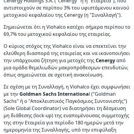
Cenergy Holdings S.A. ("Cenergy" ή η "Εταιρεία"), που
αντιστοιχούν σε περίπου 3% του υφιστάμενου κοινού
μετοχικού κεφαλαίου της Cenergy (η "Συναλλαγή").
Σημειώνεται ότι η Viohalco κατέχει σήμερα περίπου το
69,7% του μετοχικού κεφαλαίου της εταιρείας.
Ο κύριος στόχος της Viohalco είναι να επεκτείνει την
ελεύθερη διασπορά της εταιρείας και να ικανοποιήσει
την υπάρχουσα ζήτηση για μετοχές της
Cenergy
από
μια ομάδα θεμελιωδών μακροπρόθεσμων επενδυτών,
όπως σημειώνεται σε σχετική ανακοίνωση.
Σε σχέση με τη Συναλλαγή, η Viohalco έχει συμφωνήσει
με την
Goldman Sachs Internationa
l ("Goldman
Sachs" ή ο "Αποκλειστικός Παγκόσμιος Συντονιστής")
(Sole Global Coordinator) να διατηρήσει τη δέσμευση
μη διάθεσης (lock-up) της εναπομένουσας συμμετοχής
της στην Εταιρεία για περίοδο 180 ημερών μετά την
ημερομηνία της Συναλλαγής, υπό την επιφύλαξη