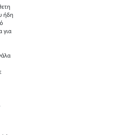
θετη
υ ήδη
πό
α για
γάλα
ε
ι