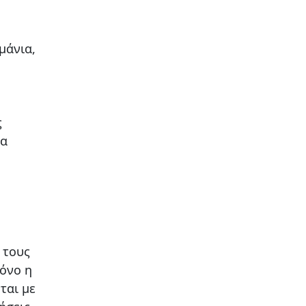
μάνια,
ς
ία
 τους
όνο η
ται με