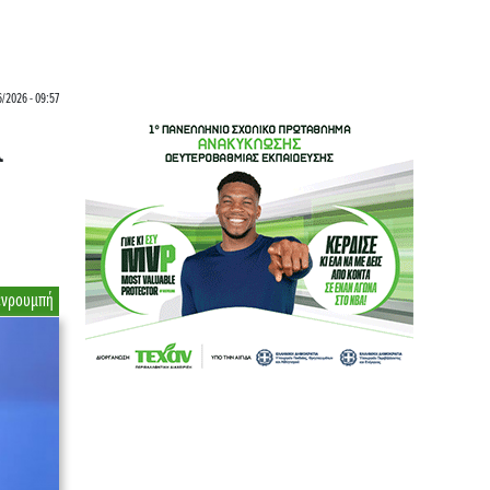
6/2026 - 09:57
α
νρουμπή