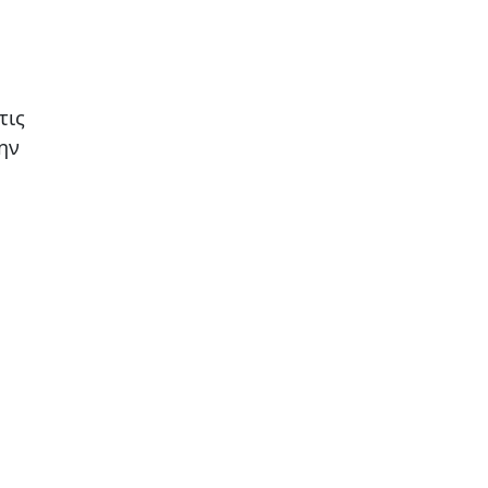
 τις
ην