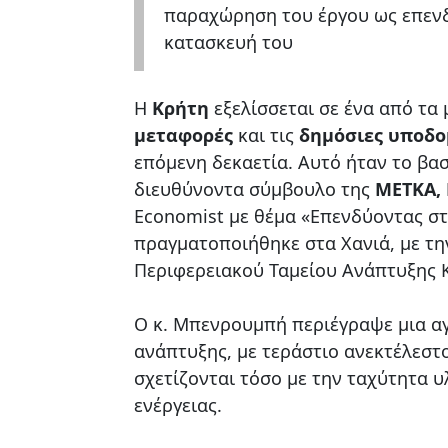
παραχώρηση του έργου ως επενδ
κατασκευή του
Η
Κρήτη
εξελίσσεται σε ένα από τα
μεταφορές
και τις
δημόσιες υποδο
επόμενη δεκαετία. Αυτό ήταν το βα
διευθύνοντα σύμβουλο της
ΜΕΤΚΑ,
Economist με θέμα «Επενδύοντας στ
πραγματοποιήθηκε στα Χανιά, με τη
Περιφερειακού Ταμείου Ανάπτυξης 
Ο κ. Μπενρουμπή περιέγραψε μια α
ανάπτυξης, με τεράστιο ανεκτέλεστ
σχετίζονται τόσο με την ταχύτητα υ
ενέργειας.