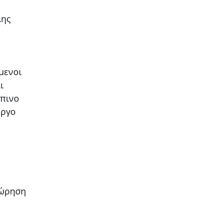
λης
μενοι
ι
ώπινο
έργο
χώρηση