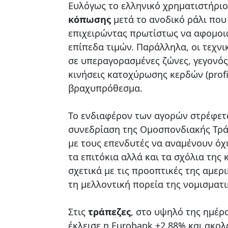
Ευλόγως το ελληνικό χρηματιστήριο
κόπωσης
μετά το ανοδικό ράλι που
επιχειρώντας πρωτίστως να αφομοι
επίπεδα τιμών. Παράλληλα, οι τεχνι
σε υπεραγορασμένες ζώνες, γεγονός 
κινήσεις κατοχύρωσης κερδών (profi
βραχυπρόθεσμα.
Το ενδιαφέρον των αγορών στρέφετ
συνεδρίαση της Ομοσπονδιακής Τρά
με τους επενδυτές να αναμένουν όχ
τα επιτόκια αλλά και τα σχόλια της
σχετικά με τις προοπτικές της αμερ
τη μελλοντική πορεία της νομισματι
Στις
τράπεζες
, στο υψηλό της ημέρ
έκλεισε η Eurobank +2,88% και ακο