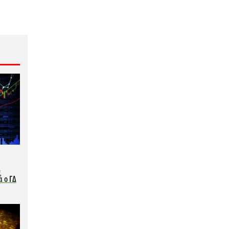
ι
ά ο ΓΔ