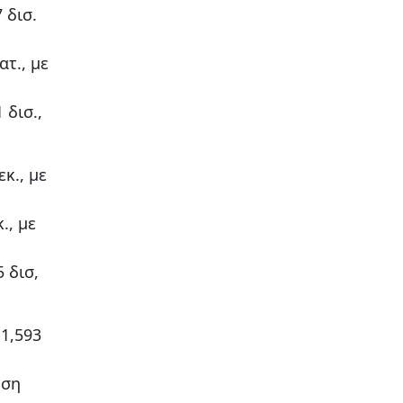
 δισ.
τ., με
 δισ.,
κ., με
., με
 δισ,
1,593
ηση