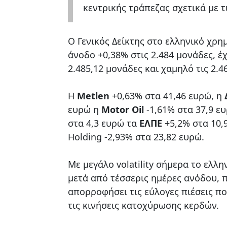
κεντρικής τράπεζας σχετικά με τ
Ο Γενικός Δείκτης στο ελληνικό χρημ
άνοδο +0,38% στις 2.484 μονάδες, έ
2.485,12 μονάδες και χαμηλό τις 2.4
H
Μetlen
+0,63% στα 41,46 ευρώ, η
ευρώ η
Motor Oil
-1,61% στα 37,9 ε
στα 4,3 ευρώ τα
ΕΛΠΕ
+5,2% στα 10,
Holding -2,93% στα 23,82 ευρώ.
Με μεγάλο volatility σήμερα το ελλη
μετά από τέσσερις ημέρες ανόδου,
απορροφήσει τις εύλογες πιέσεις π
τις κινήσεις κατοχύρωσης κερδών.