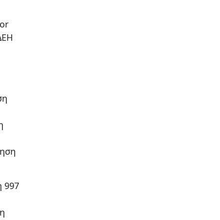
or
ΔΕΗ
ση
η
ίηση
η 997
ση