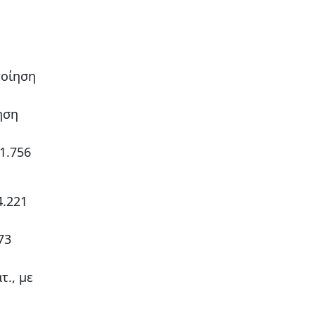
ποίηση
ηση
1.756
4.221
73
τ., με