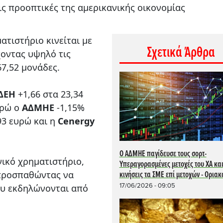
ις προοπτικές της αμερικανικής οικονομίας
ατιστήριο κινείται με
Σχετικά Άρθρα
χοντας υψηλό τις
67,52 μονάδες.
ΔΕΗ
+1,66 στα 23,34
υρώ ο
AΔMHE
-1,15%
93 ευρώ και η
Cenergy
Ο ΑΔΜΗΕ παγίδευσε τους σορτ-
νικό χρηματιστήριο,
Yπεραγορασμένες μετοχές του ΧΑ κα
 προσπαθώντας να
κινήσεις τα ΣΜΕ επί μετοχών - Oριακ
17/06/2026 - 09:05
ου εκδηλώνονται από