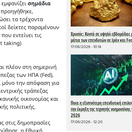
 εμφανίζει
σημάδια
 προηγήθηκε,
ώσει τα τρέχοντα
κοί δείκτες παραμένουν
Χρυσός: Κοντά σε υψηλό εβδομάδας 
που εντείνει τις
μάτια των επενδυτών σε Ιράν και Fe
t taking)
17/06/2026 - 10:14
αι πλέον στη σημερινή
πεζας των ΗΠΑ (Fed),
ι μόνο την απόφαση για
 κεντρικής τράπεζας
ικανικής οικονομίας και
Ποια η εξυπνότερη επενδυτική επιλο
κής πολιτικής.
την έκρηξη της τεχνητής νοημοσύνης 
2026
ας στις δημοπρασίες
17/06/2026 - 12:20
λούθησε η Εθνική