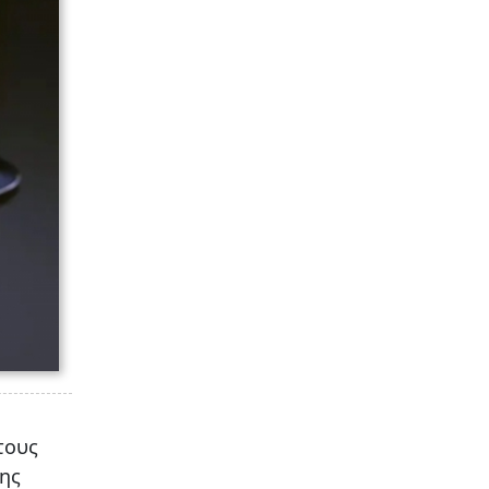
τους
της