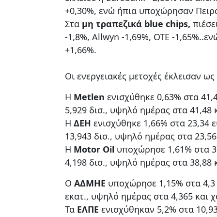
+0,30%, ενώ ήπια υποχώρησαν Πειρα
Στα
μη τραπεζικά blue chips,
πιέσε
-1,8%, Αllwyn -1,69%, ΟΤΕ -1,65%..ε
+1,66%.
Οι ενεργειακές μετοχές έκλεισαν ως 
H
Μetlen
ενισχύθηκε 0,63% στα 41,
5,929 δισ., υψηλό ημέρας στα 41,48 
H
ΔΕΗ
ενισχύθηκε 1,66% στα 23,34 
13,943 δισ., υψηλό ημέρας στα 23,56
Η
Motor Oil
υποχώρησε 1,61% στα 37
4,198 δισ., υψηλό ημέρας στα 38,88 
Ο
AΔMHE
υποχώρησε 1,15% στα 4,3 
εκατ., υψηλό ημέρας στα 4,365 και χ
Τα
ΕΛΠΕ
ενισχύθηκαν 5,2% στα 10,9