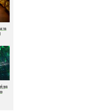
με τα
d
γή για
το