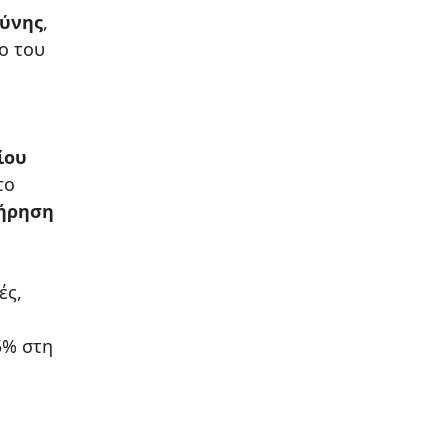
σύνης
,
ο του
ίου
το
ήρηση
ές,
5% στη