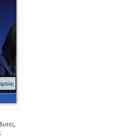
δυτές,
ς