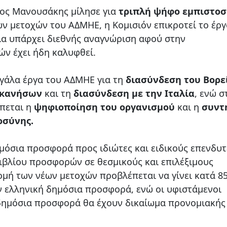
ος Μανουσάκης μίλησε για
τριπλή ψήφο εμπιστο
ων μετοχών του ΑΔΜΗΕ, η Κομισιόν επικροτεί το έργ
α υπάρχει διεθνής αναγνώριση αφού στην
ν έχει ήδη καλυφθεί.
γάλα έργα του ΑΔΜΗΕ για τη
διασύνδεση του Βορε
εκανήσων
και τη
διασύνδεση με την Ιταλία
, ενώ σ
έπεται η
ψηφιοποίηση του οργανισμού
και η
συντ
οσύνης.
μόσια προσφορά προς ιδιώτες και ειδικούς επενδυτ
ιβλίου προσφορών σε θεσμικούς και επιλέξιμους
ομή των νέων μετοχών προβλέπεται να γίνει κατά 8
 ελληνική δημόσια προσφορά, ενώ οι υφιστάμενοι
δημόσια προσφορά θα έχουν δικαίωμα προνομιακής