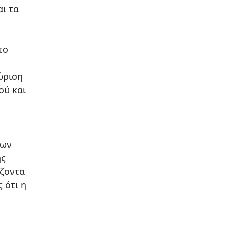
ι τα
το
ώριση
ού και
έων
ης
ίζοντα
 ότι η