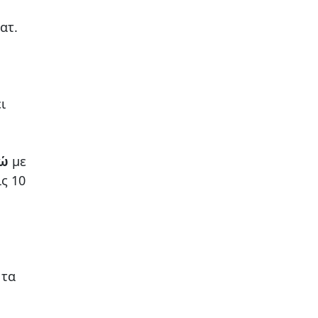
ατ.
ι
ρώ
με
ις 10
 τα