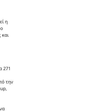
εί η
 o
 και
ε
α 271
πό την
oup,
ενα