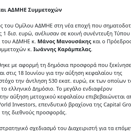
και ΑΔΜΗΕ Συμμετοχών
ές του Ομίλου ΑΔΜΗΕ στη νέα εποχή που σηματοδοτ
 1 δισ. ευρώ, ανέλυσαν σε κοινή συνέντευξη Τύπου
ς του ΑΔΜΗΕ κ.
Μάνος Μανουσάκης
και o Πρόεδρος
υμμετοχών κ.
Ιωάννης Καράμπελας
.
ηκε με αφορμή τη δημόσια προσφορά που ξεκίνησ
ι στις 18 Ιουνίου για την αύξηση κεφαλαίου της
τόχο την άντληση 530 εκατ. ευρώ, εκ των οποίων τ
 το ελληνικό Δημόσιο. Το μεγάλο ενδιαφέρον
την αύξηση μετοχικού κεφαλαίου επιβεβαιώνεται α
orld Investors, επενδυτικό βραχίονα της Capital Gr
ιο της διεθνούς προσφοράς.
τρατηγικό σχεδιασμό του Διαχειριστή για τα επόμ