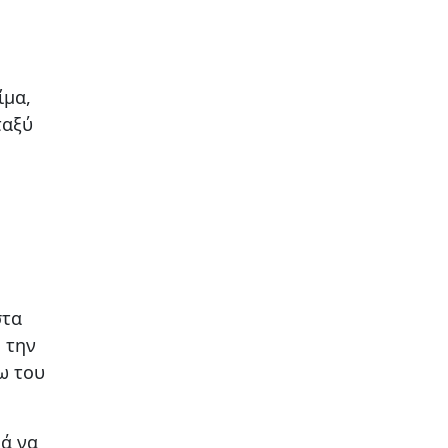
ίμα,
ταξύ
στα
 την
ω του
ρά να