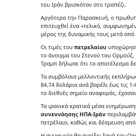
του Ιράν βρισκόταν στο τραπέζι.
Αργότερα την Παρασκευή, ο πρωθυπο
επιτευχθεί ένα «τελικό, συμφωνημέν
μέρος της δυναμικής τους μετά από 
Οι τιμές του
πετρελαίου
υποχώρησαν
το άνοιγμα του Στενού του Ορμούζ,
Τραμπ δήλωσε ότι το αποτέλεσμα δε
Τα συμβόλαια μελλοντικής εκπλήρω
84,74 δολάρια ανά βαρέλι έως τις 1:
το διεθνές σημείο αναφοράς, έχασαν
Τα ιρανικά κρατικά μέσα ενημέρωση
συνεννόησης ΗΠΑ-Ιράν
περιλαμβάν
πετρέλαιο, καθώς και δέσμευση από 
Η συμφωνία θα ανοίξει ξανά τον Ορ