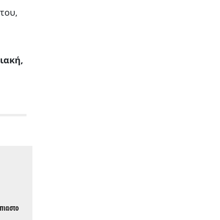
του,
ιακή,
άπιαστο