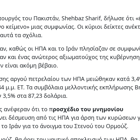
υργός του Πακιστάν, Shehbaz Sharif, δήλωσε ότι «
ο κείμενο» μιας συμφωνίας. Οι κύριοι δείκτες ανέκ
αυτά τα σχόλια.
, καθώς οι ΗΠΑ και το Ιράν πλησίαζαν σε συμφωνί
 αν και ένας ανώτερος αξιωματούχος της κυβέρνηση
ν είναι ακόμη βέβαιο.
σης αργού πετρελαίου των ΗΠΑ μειώθηκαν κατά 3,4
44 μ.μ. ET. Τα συμβόλαια μελλοντικής εκπλήρωσης Br
 3,5% στα 87,23 δολάρια.
ς ανέφεραν ότι το π
ροσχέδιο του μνημονίου
ει δέσμευση από τις ΗΠΑ για άρση των κυρώσεων γ
το Ιράν για το άνοιγμα του Στενού του Ορμούζ.
μούζ, θα άρει τον ναυτικό αποκλεισμό των ΗΠΑ, θα