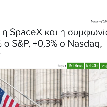
Παρασκευή 12/06
ε η SpaceX και η συμφωνί
% ο S&P, +0,3% ο Nasdaq,
r
tags :
Wall Street
ΜΕΤΟΧΕΣ
αγο