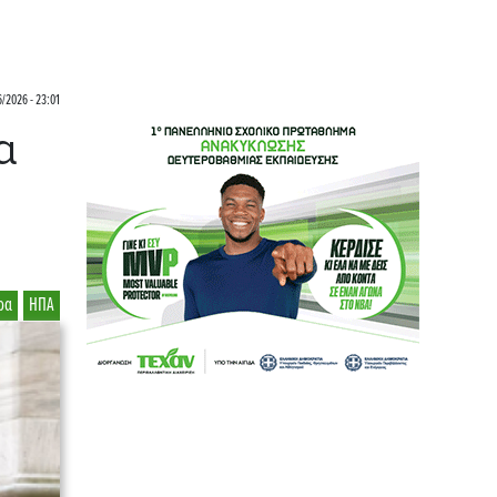
/2026 - 23:01
α
ρα
ΗΠΑ