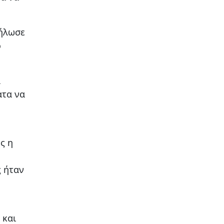
δήλωσε
ο
α
ατα να
ς η
ς ήταν
 και