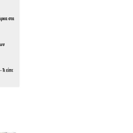
άρκα στα
των
 Τι είπε