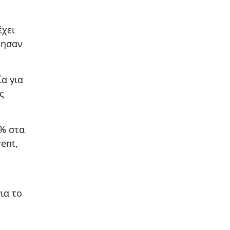
έχει
τησαν
α για
ς
% στα
ent,
ια το