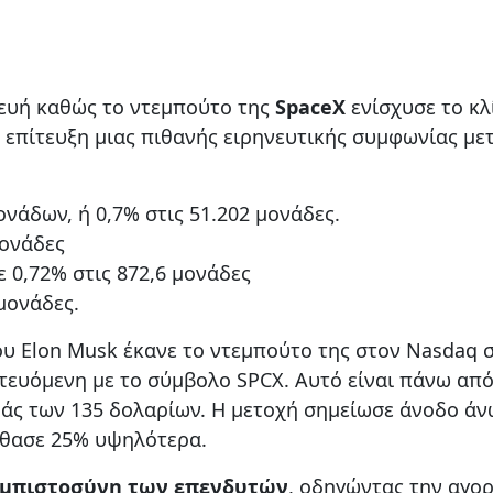
υή καθώς το ντεμπούτο της
SpaceX
ενίσχυσε το κλ
ν επίτευξη μιας πιθανής ειρηνευτικής συμφωνίας με
νάδων, ή 0,7% στις 51.202 μονάδες.
μονάδες
 0,72% στις 872,6 μονάδες
μονάδες.
υ Elon Musk έκανε το ντεμπούτο της στον Nasdaq 
τευόμενη με το σύμβολο SPCX. Αυτό είναι πάνω από
άς των 135 δολαρίων. Η μετοχή σημείωσε άνοδο άν
έφθασε 25% υψηλότερα.
μπιστοσύνη των επενδυτών
, οδηγώντας την αγο