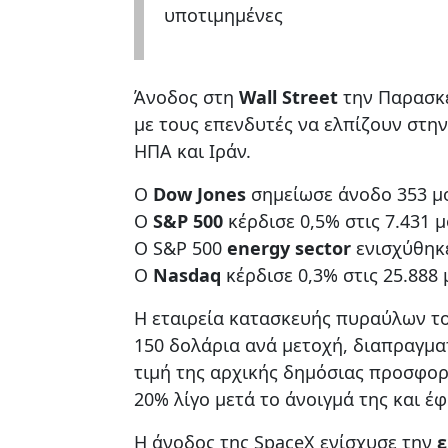
υποτιμημένες
Άνοδος στη
Wall Street
την Παρασκε
με τους επενδυτές να ελπίζουν στη
ΗΠΑ και Ιράν.
Ο
Dow Jones
σημείωσε άνοδο 353 μο
Ο
S&P 500
κέρδισε 0,5% στις 7.431 
Ο S&P 500
energy sector
ενισχύθηκε
O
Nasdaq
κέρδισε 0,3% στις 25.888 
Η εταιρεία κατασκευής πυραύλων το
150 δολάρια ανά μετοχή, διαπραγμα
τιμή της αρχικής δημόσιας προσφορ
20% λίγο μετά το άνοιγμά της και 
Η άνοδος της SpaceX ενίσχυσε την
ε