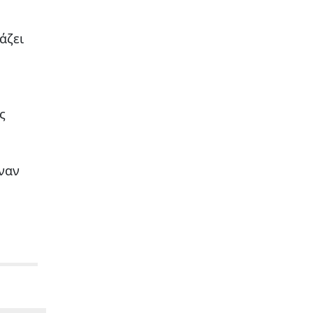
άζει
ς
έναν