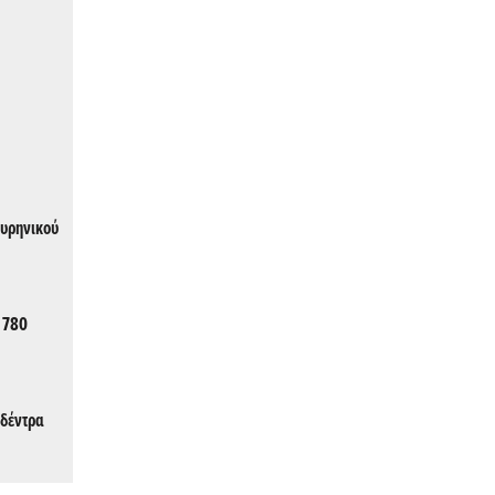
πυρηνικού
 780
 δέντρα