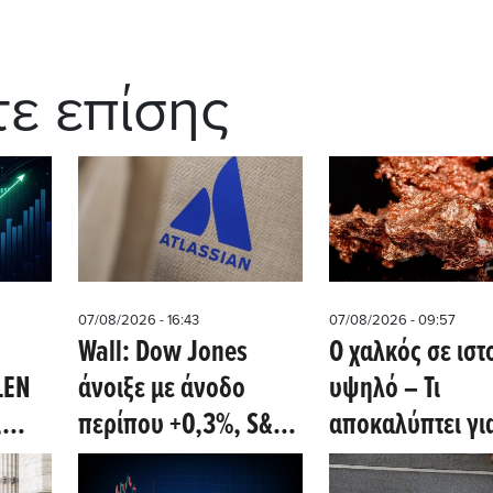
τε επίσης
07/08/2026 - 16:43
07/08/2026 - 09:57
Wall: Dow Jones
Ο χαλκός σε ιστ
LEN
άνοιξε με άνοδο
υψηλό – Τι
,
περίπου +0,3%, S&P
αποκαλύπτει γι
+0,5%, Nasdaq +1,2%
παγκόσμια οικο