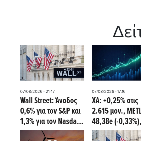
Δεί
07/08/2026 - 21:47
07/08/2026 - 17:16
Wall Street: Άνοδος
ΧΑ: +0,25% στις
0,6% για τον S&P και
2.615 μον., MET
1,3% για τον Nasdaq,
48,38e (-0,33%)
απώλειες 1,1% για
ΑΔΜΗΕ 4,55e