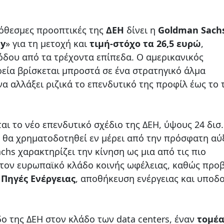
όθεσμες προοπτικές της
ΔΕΗ
δίνει η
Goldman Sach
y
» για τη μετοχή και
τιμή-στόχο τα 26,5 ευρώ
,
δου από τα τρέχοντα επίπεδα. Ο αμερικανικός
ιρεία βρίσκεται μπροστά σε ένα στρατηγικό άλμα
α αλλάξει ριζικά το επενδυτικό της προφίλ έως το 
αι το νέο επενδυτικό σχέδιο της ΔΕΗ, ύψους 24 δισ
ίο θα χρηματοδοτηθεί εν μέρει από την πρόσφατη α
hs χαρακτηρίζει την κίνηση ως μια από τις πιο
στον ευρωπαϊκό κλάδο κοινής ωφέλειας, καθώς προ
Πηγές Ενέργειας
, αποθήκευση ενέργειας και υποδ
δο της ΔΕΗ στον κλάδο των data centers, έναν
τομέ