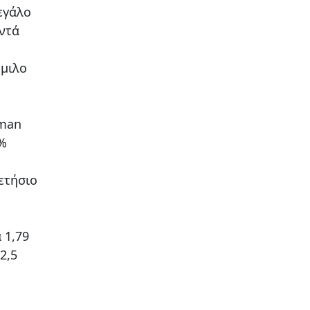
εγάλο
οντά
όμιλο
dman
0%
ετήσιο
 1,79
2,5