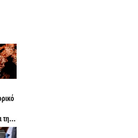
ορικό
α την
νομία