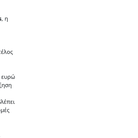
s
, η
τέλος
. ευρώ
ύξηση
βλέπει
ομές
α