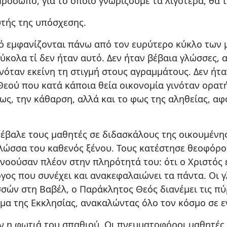
 Πρόσωπο, για το οποίο γνωρίζουμε τα λιγότερα, θα 
τής της υπόσχεσης.
 εμφανίζονται πάνω από τον ευρύτερο κύκλο των μ
ύκολα τί δεν ήταν αυτό. Δεν ήταν βέβαια γλώσσες,
όταν εκείνη τη στιγμή στους αγραμμάτους. Δεν ήτα
 Θεού που κατά κάποια θεία οικονομία γινόταν ορατ
ς, την κάθαρση, αλλά και το φως της αληθείας, αφο
έβαλε τους μαθητές σε διδασκάλους της οικουμένης
λώσσα του καθενός ξένου. Τους κατέστησε θεοφόρο
ανοούσαν πλέον στην πληρότητά του: ότι ο Χριστός 
όγος που συνέχει και ανακεφαλαιώνει τα πάντα. Οι 
σών στη Βαβέλ, ο Παράκλητος Θεός διανέμει τις πύρ
μα της Εκκλησίας, ανακαλώντας όλο τον κόσμο σε ε
 η φωτιά του σπαθιού. Οι πνευματοφόροι μαθητές 