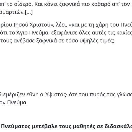
 απ’ το σίδερο. Και κάνει ξαφνικά πιο καθαρό απ’ το
μαρτιών.[...]
ίου Ιησού Χριστού», λέει, «και με τη χάρη του Πνεύ
ότι το Άγιο Πνεύμα, εξαφάνισε όλες αυτές τις κακίε
 τους ανέβασε ξαφνικά σε τόσο υψηλές τιμές;
ιεμέριζεν έθνη ο Ύψιστος· ότε του πυρός τας γλώσσ
ιον Πνεύμα
 Πνεύματος μετέβαλε τους μαθητές σε διδασκάλο