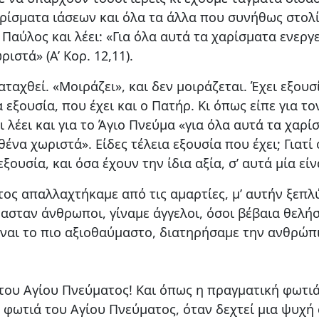
ίσματα ιάσεων και όλα τα άλλα που συνήθως στολί
Παύλος και λέει: «Για όλα αυτά τα χαρίσματα ενεργε
ιστά» (Α’ Κορ. 12,11).
αταχθεί. «Μοιράζει», και δεν μοιράζεται. Έχει εξουσί
α εξουσία, που έχει και ο Πατήρ. Κι όπως είπε για τ
τσι λέει και για το Άγιο Πνεύμα «για όλα αυτά τα χαρ
θένα χωριστά». Είδες τέλεια εξουσία που έχει; Γιατ
εξουσία, και όσα έχουν την ίδια αξία, σ’ αυτά μία εί
ος απαλλαχτήκαμε από τις αμαρτίες, μ’ αυτήν ξεπλ
ασταν άνθρωποι, γίναμε άγγελοι, όσοι βέβαια θελήσ
είναι το πιο αξιοθαύμαστο, διατηρήσαμε την ανθρώπι
 του Αγίου Πνεύματος! Και όπως η πραγματική φωτιά
η φωτιά του Αγίου Πνεύματος, όταν δεχτεί μια ψυχή 