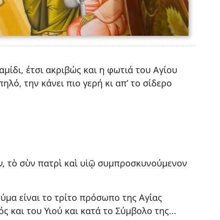
μίδι, έτσι ακριβώς και η φωτιά του Αγίου
ηλό, την κάνει πιο γερή κι απ’ το σίδερο
νον, τὸ σὺν πατρὶ καὶ υἱῷ συμπροσκυνούμενον
εύμα είναι το τρίτο πρόσωπο της Αγίας
 και του Υιού και κατά το Σύμβολο της...