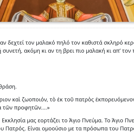
αν δεχτεί τον μαλακό πηλό τον καθιστά σκληρό κερα
συνετή, ακόμη κι αν τη βρει πιο μαλακή κι απ’ τον π
θράση.
ὸ κύριον καὶ ζωοποιόν, τὸ ἐκ τοῦ πατρὸς ἐκπορευόμε
 τῶν προφητῶν....»
 Εκκλησία μας εορτάζει το Άγιο Πνεύμα. Το Άγιο Πν
ου Πατρός. Είναι ομοούσιο με τα πρόσωπα του Πατρός