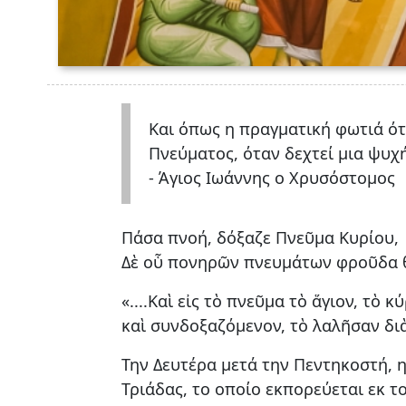
Και όπως η πραγματική φωτιά ότ
Πνεύματος, όταν δεχτεί μια ψυχή 
- Άγιος Ιωάννης ο Χρυσόστομος
Πάσα πνοή, δόξαζε Πνεῦμα Κυρίου,
Δὲ οὗ πονηρῶν πνευμάτων φροῦδα 
«....Καὶ εἰς τὸ πνεῦμα τὸ ἅγιον, τ
καὶ συνδοξαζόμενον, τὸ λαλῆσαν διὰ
Την Δευτέρα μετά την Πεντηκοστή, η
Τριάδας, το οποίο εκπορεύεται εκ τ