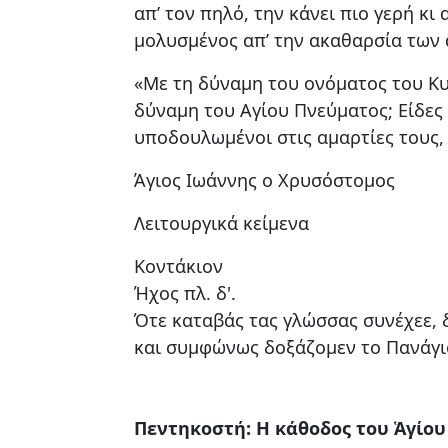
απ’ τον πηλό, την κάνει πιο γερή κι
μολυσμένος απ’ την ακαθαρσία των α
«Με τη δύναμη του ονόματος του Κυρ
δύναμη του Αγίου Πνεύματος; Είδες 
υποδουλωμένοι στις αμαρτίες τους,
Άγιος Ιωάννης ο Χρυσόστομος
Λειτουργικά κείμενα
Κοντάκιον
Ήχος πλ. δ'.
Ότε καταβάς τας γλώσσας συνέχεε, δ
και συμφώνως δοξάζομεν το Πανάγ
Πεντηκοστή: Η κάθοδος του Ἁγίου