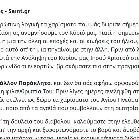
 - Saint.gr
θρώπινη λογική τα χαρίσματα που μάς δώρισε σήμερ
ίαση ας ανυμνήσουμε τον Κύριό μας. Γιατί η σημεριν
 μια την άλλη οι εποχές και οι κινήσεις του ήλιου,
πο αυτό απ’ τη μια πηγαίνουμε στην άλλη. Πριν από
αυτά την Ανάληψη του Κυρίου μας Ιησού Χριστού σ
ορωνίδα των εορτών, βρισκόμαστε πια στην πραγμα
άλλον Παράκλητο
, και δεν θα σάς αφήσω ορφανούς»
η φιλανθρωπία Του; Πριν λίγες ημέρες ανελήφθη στ
άς στέλνει ως δώρο τα χαρίσματα του Αγίου Πνεύματ
ου, ποιο από τα αγαθά που συμβάλλουν στη σωτηρία
 τη δουλεία του διαβόλου, καλούμαστε στην ελευθ
απ’ την αρχή και ξεφορτωνόμαστε το βαρύ και δυσβ
 να υπάρχουν τόσοι ιερείς κι έχουμε τάγματα διδασ