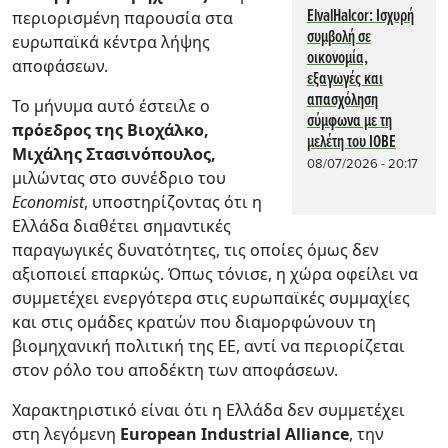
ElvalHalcor: Ισχυρή
περιορισμένη παρουσία στα
συμβολή σε
ευρωπαϊκά κέντρα λήψης
οικονομία,
αποφάσεων.
εξαγωγές και
απασχόληση
Το μήνυμα αυτό έστειλε ο
σύμφωνα με τη
πρόεδρος της Βιοχάλκο,
μελέτη του ΙΟΒΕ
Μιχάλης Στασινόπουλος,
08/07/2026 - 20:17
μιλώντας στο συνέδριο του
Economist
, υποστηρίζοντας ότι η
Ελλάδα διαθέτει σημαντικές
παραγωγικές δυνατότητες, τις οποίες όμως δεν
αξιοποιεί επαρκώς. Όπως τόνισε, η χώρα οφείλει να
συμμετέχει ενεργότερα στις ευρωπαϊκές συμμαχίες
και στις ομάδες κρατών που διαμορφώνουν τη
βιομηχανική πολιτική της ΕΕ, αντί να περιορίζεται
στον ρόλο του αποδέκτη των αποφάσεων.
Χαρακτηριστικό είναι ότι η Ελλάδα δεν συμμετέχει
στη λεγόμενη
European Industrial Alliance
, την