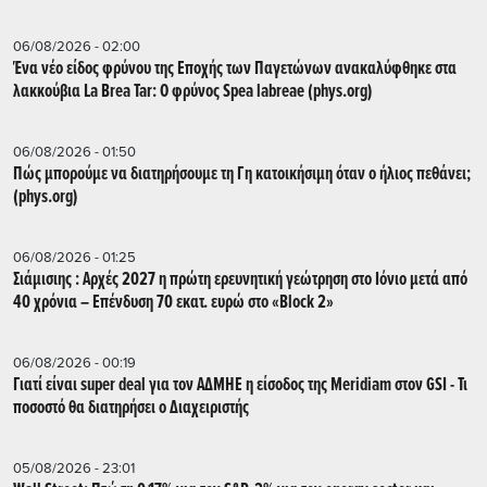
06/08/2026 - 02:00
Ένα νέο είδος φρύνου της Εποχής των Παγετώνων ανακαλύφθηκε στα
λακκούβια La Brea Tar: Ο φρύνος Spea labreae (phys.org)
06/08/2026 - 01:50
Πώς μπορούμε να διατηρήσουμε τη Γη κατοικήσιμη όταν ο ήλιος πεθάνει;
(phys.org)
06/08/2026 - 01:25
Σιάμισιης : Αρχές 2027 η πρώτη ερευνητική γεώτρηση στο Ιόνιο μετά από
40 χρόνια – Επένδυση 70 εκατ. ευρώ στο «Block 2»
06/08/2026 - 00:19
Γιατί είναι super deal για τον ΑΔΜΗΕ η είσοδος της Meridiam στον GSI - Τι
ποσοστό θα διατηρήσει ο Διαχειριστής
05/08/2026 - 23:01