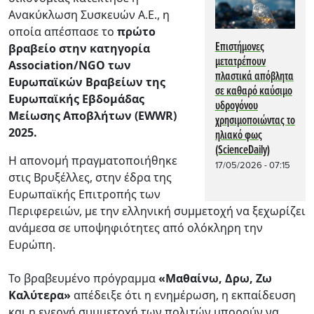
Ανακύκλωση Συσκευών Α.Ε., η
οποία απέσπασε το
πρώτο
Επιστήμονες
βραβείο στην κατηγορία
μετατρέπουν
Association/NGO των
πλαστικά απόβλητα
Ευρωπαϊκών Βραβείων της
σε καθαρό καύσιμο
Ευρωπαϊκής Εβδομάδας
υδρογόνου
Μείωσης Αποβλήτων (EWWR)
χρησιμοποιώντας το
2025.
ηλιακό φως
(ScienceDaily)
Η απονομή πραγματοποιήθηκε
17/05/2026 - 07:15
στις Βρυξέλλες, στην έδρα της
Ευρωπαϊκής Επιτροπής των
Περιφερειών, με την ελληνική συμμετοχή να ξεχωρίζει
ανάμεσα σε υποψηφιότητες από ολόκληρη την
Ευρώπη.
Το βραβευμένο πρόγραμμα
«Μαθαίνω, Δρω, Ζω
Καλύτερα»
απέδειξε ότι η ενημέρωση, η εκπαίδευση
και η ενεργή συμμετοχή των πολιτών μπορούν να