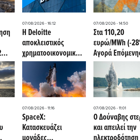
07/08/2026 - 16:12
07/08/2026 - 14:50
ξηση
Η Deloitte
Στα 110,20
αποκλειστικός
ευρώ/MWh (-28
2
χρηματοοικονομικός
Αγορά Επόμενη
ν
σύμβουλος της ΔΕΗ
Ημέρας αύριο
 του
για την είσοδό στην
8/8/2026
πολωνική αγορά
ενέργειας
07/08/2026 - 11:16
07/08/2026 - 11:01
SpaceX:
Ο Δούναβης στε
υ
Κατασκευάζει
και απειλεί την
μονάδες
ηλεκτροδότηση 