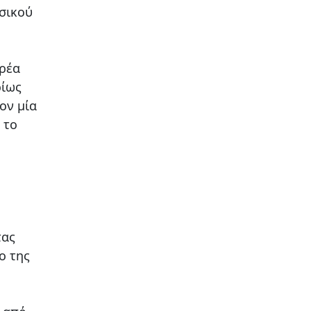
ρσικού
ορέα
ρίως
ον μία
 το
τας
ο της