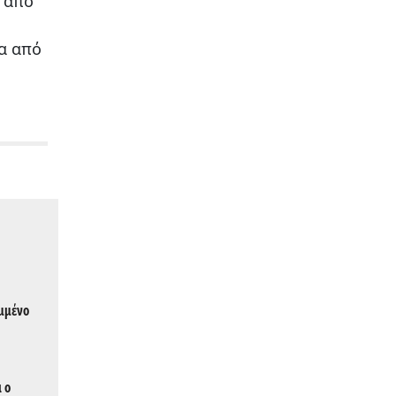
 από
α από
υμμένο
ι ο