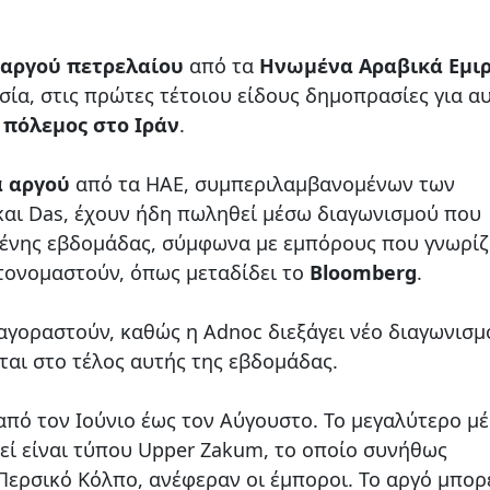
 αργού πετρελαίου
από τα
Ηνωμένα Αραβικά Εμι
σία, στις πρώτες τέτοιου είδους δημοπρασίες για α
ο
πόλεμος στο Ιράν
.
α αργού
από τα ΗΑΕ, συμπεριλαμβανομένων των
και Das, έχουν ήδη πωληθεί μέσω διαγωνισμού που
ένης εβδομάδας, σύμφωνα με εμπόρους που γνωρί
τονομαστούν, όπως μεταδίδει το
Bloomberg
.
αγοραστούν, καθώς η Adnoc διεξάγει νέο διαγωνισμ
αι στο τέλος αυτής της εβδομάδας.
πό τον Ιούνιο έως τον Αύγουστο. Το μεγαλύτερο μ
εί είναι τύπου Upper Zakum, το οποίο συνήθως
Περσικό Κόλπο, ανέφεραν οι έμποροι. Το αργό μπορ