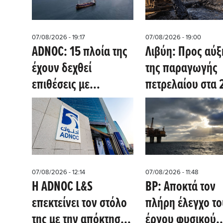
07/08/2026 - 19:17
07/08/2026 - 19:00
ADNOC: 15 πλοία της
Λιβύη: Προς αύ
έχουν δεχθεί
της παραγωγής
επιθέσεις με
πετρελαίου στα 
πυραύλους και
εκατ. βαρέλια τη
drones - Aυξάνονται
ημέρα στις αρχές
οι κίνδυνοι στα Στενά
2030
του Ορμούζ
07/08/2026 - 12:14
07/08/2026 - 11:48
Η ADNOC L&S
BP: Αποκτά τον
επεκτείνει τον στόλο
πλήρη έλεγχο το
της με την απόκτηση
έργου φυσικού