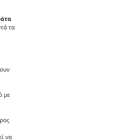
ράτα
υτά τα
ζουν
ό με
έρος
εί να