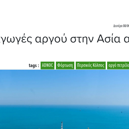
Δευτέρα 08/06
αγωγές αργού στην Ασία 
tags :
ADNOC
Φόρτωση
Περσικός Κόλπος
αργό πετρέλ