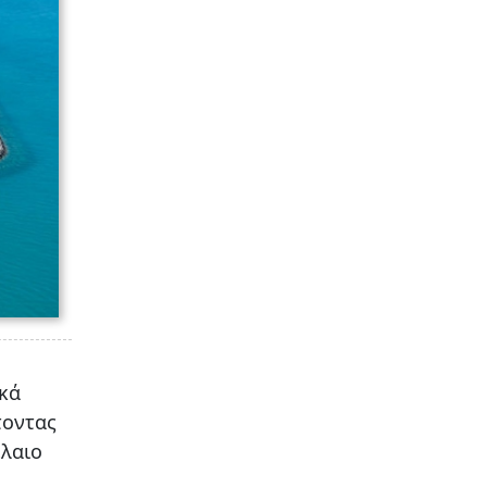
κά
τοντας
έλαιο