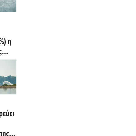
%) η
ς
ρεύει
της