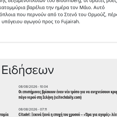
ης δεξαμενόπλοιων του Bloomberg, οι ορατές ροές
εκατομμύρια βαρέλια την ημέρα τον Μάιο. Αυτό
νόπλοια που περνούν από το Στενό του Ορμούζ, πέρ
 υπόγειου αγωγού προς το Fujairah.
 Ειδήσεων
08/08/2026 - 10:04
Οι επιστήμονες βρίσκουν έναν νέο τρόπο για να ανιχνεύσουν κρ
πάγο νερού στη Σελήνη (scitechdaily.com)
08/08/2026 - 07:11
οτομία
Citadel: Ξεκινά ξανά η εποχή του χρυσού – «Ώρα για αγορές» λέε