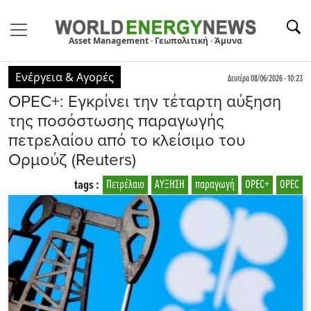
Asset Management · Γεωπολιτική · Άμυνα
Ενέργεια & Αγορές
Δευτέρα 08/06/2026 - 10:23
OPEC+: Εγκρίνει την τέταρτη αύξηση
της ποσόστωσης παραγωγής
πετρελαίου από το κλείσιμο του
Ορμούζ (Reuters)
tags :
Πετρέλαιο
ΑΥΞΗΣΗ
παραγωγή
OPEC+
OPEC