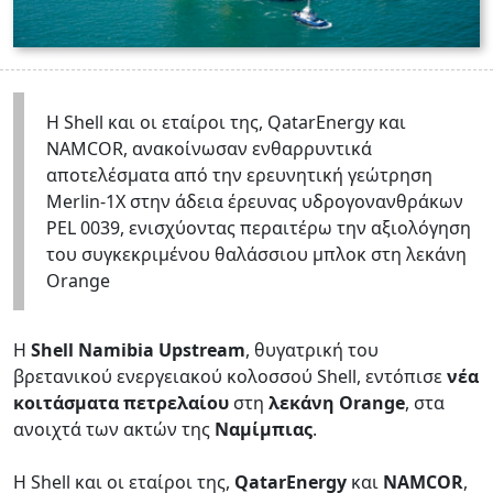
Η Shell και οι εταίροι της, QatarEnergy και
NAMCOR, ανακοίνωσαν ενθαρρυντικά
αποτελέσματα από την ερευνητική γεώτρηση
Merlin-1X στην άδεια έρευνας υδρογονανθράκων
PEL 0039, ενισχύοντας περαιτέρω την αξιολόγηση
του συγκεκριμένου θαλάσσιου μπλοκ στη λεκάνη
Orange
Η
Shell Namibia Upstream
, θυγατρική του
βρετανικού ενεργειακού κολοσσού Shell, εντόπισε
νέα
κοιτάσματα πετρελαίου
στη
λεκάνη Orange
, στα
ανοιχτά των ακτών της
Ναμίμπιας
.
Η Shell και οι εταίροι της,
QatarEnergy
και
NAMCOR
,