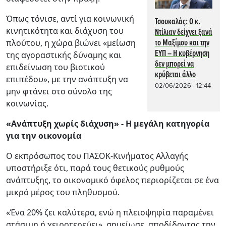
Όπως τόνισε, αντί για κοινωνική
Τσουκαλάς: Ο κ.
κινητικότητα και διάχυση του
Ντίλιαν δείχνει ξανά
πλούτου, η χώρα βιώνει «μείωση
το Μαξίμου και την
ΕΥΠ – Η κυβέρνηση
της αγοραστικής δύναμης και
δεν μπορεί να
επιδείνωση του βιοτικού
κρύβεται άλλο
επιπέδου», με την ανάπτυξη να
02/06/2026 - 12:44
μην φτάνει στο σύνολο της
κοινωνίας.
«Ανάπτυξη χωρίς διάχυση» - Η μεγάλη κατηγορία
για την οικονομία
Ο εκπρόσωπος του ΠΑΣΟΚ-Κινήματος Αλλαγής
υποστήριξε ότι, παρά τους θετικούς ρυθμούς
ανάπτυξης, το οικονομικό όφελος περιορίζεται σε ένα
μικρό μέρος του πληθυσμού.
«Ένα 20% ζει καλύτερα, ενώ η πλειοψηφία παραμένει
στάσιμη ή χειροτερεύει», σημείωσε, αποδίδοντας την