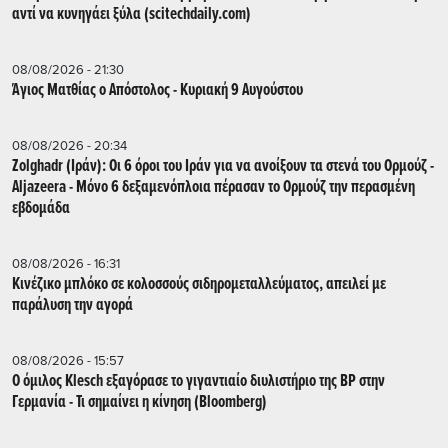
αντί να κυνηγάει ξύλα (scitechdaily.com)
08/08/2026 - 21:30
Άγιος Ματθίας ο Απόστολος - Κυριακή 9 Αυγούστου
08/08/2026 - 20:34
Zolghadr (Ιράν): Οι 6 όροι του Ιράν για να ανοίξουν τα στενά του Ορμούζ -
Aljazeera - Mόνο 6 δεξαμενόπλοια πέρασαν το Ορμούζ την περασμένη
εβδομάδα
08/08/2026 - 16:31
Κινέζικο μπλόκο σε κολοσσούς σιδηρομεταλλεύματος, απειλεί με
παράλυση την αγορά
08/08/2026 - 15:57
Ο όμιλος Klesch εξαγόρασε το γιγαντιαίο διυλιστήριο της BP στην
Γερμανία - Τι σημαίνει η κίνηση (Βloomberg)