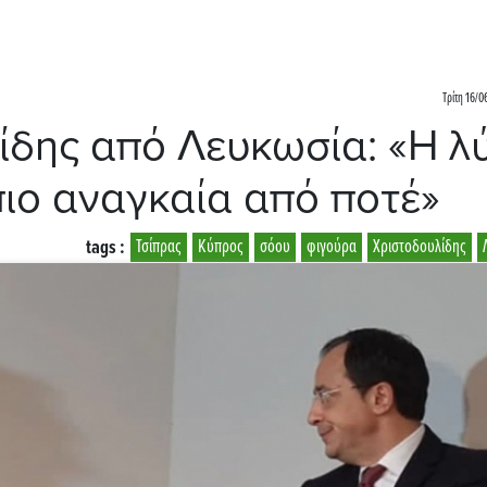
Τρίτη 16/0
λίδης από Λευκωσία: «Η λ
πιο αναγκαία από ποτέ»
tags :
Τσίπρας
Κύπρος
σόου
φιγούρα
Χριστοδουλίδης