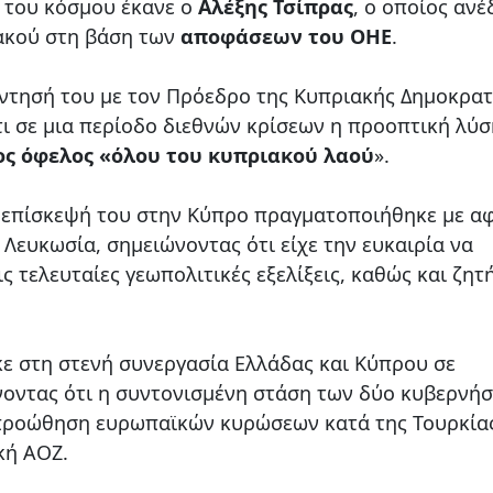
α του κόσμου έκανε ο
Αλέξης Τσίπρας
, ο οποίος ανέ
ιακού στη βάση των
αποφάσεων του ΟΗΕ
.
ντησή του με τον Πρόεδρο της Κυπριακής Δημοκρατ
ότι σε μια περίοδο διεθνών κρίσεων η προοπτική λύσ
ος όφελος «όλου του κυπριακού λαού
».
η επίσκεψή του στην Κύπρο πραγματοποιήθηκε με α
 Λευκωσία, σημειώνοντας ότι είχε την ευκαιρία να
ς τελευταίες γεωπολιτικές εξελίξεις, καθώς και ζητ
 στη στενή συνεργασία Ελλάδας και Κύπρου σε
νοντας ότι η συντονισμένη στάση των δύο κυβερνή
ν προώθηση ευρωπαϊκών κυρώσεων κατά της Τουρκία
κή ΑΟΖ.