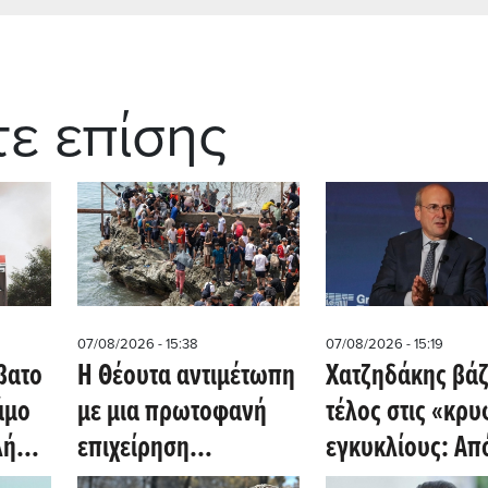
τε επίσης
07/08/2026 - 15:38
07/08/2026 - 15:19
βατο
Η Θέουτα αντιμέτωπη
Χατζηδάκης βάζ
άμο
με μια πρωτοφανή
τέλος στις «κρυ
πλήρη
επιχείρηση
εγκυκλίους: Απ
ιτική
ταυτοποίησης
Οκτωβρίου 202