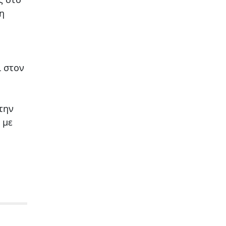
η
ι στον
την
 με