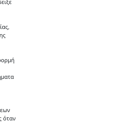
δειξε
ίας,
ης
φορμή
ήματα
σεων
ς όταν