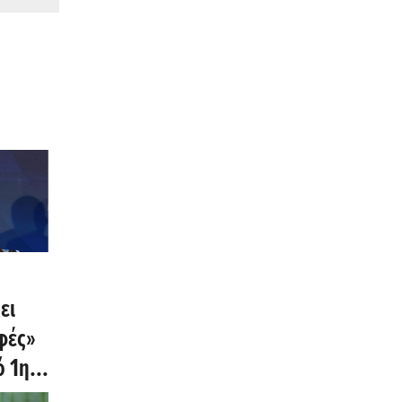
ει
φές»
ό 1η
6 δεν