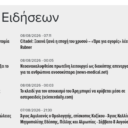
 Ειδήσεων
08/08/2026 - 07:11
οτομία
Citadel: Ξεκινά ξανά η εποχή του χρυσού – «Ώρα για αγορές» λέε
Rubner
08/08/2026 - 00:05
ει το
Νεοανακαλυφθείσα πρωτεΐνη λειτουργεί ως διακόπτης απενεργ
για τα ανθρώπινα ανοσοκύτταρα (news-medical.net)
08/08/2026 - 00:03
ς
Το κλειδί για τον αποικισμό του Άρη μπορεί να κρύβεται μέσα σε
αστεροειδείς (sciencedaily.com)
07/08/2026 - 21:30
πώλειες
Άγιος Αιμιλιανός ο Ομολογητής, επίσκοπος Κυζίκου - Άγιος Καλλί
Μητροπολίτης Εδέσσης, Πέλλης και Αλμωπίας - Σάββατο 8 Αυγού