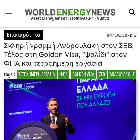
Asset Management · Γεωπολιτική · Άμυνα
Επικαιρότητα
Τρίτη 16/06/2026 - 15:57
Σκληρή γραμμή Ανδρουλάκη στον ΣΕΒ:
Τέλος στη Golden Visa, "ψαλίδι" στον
ΦΠΑ και τετραήμερη εργασία
tags :
ΤΕΤΡΑΗΜΕΡΗ ΕΡΓΑΣΙΑ
ΦΠΑ
GOLDEN VISA
ΣΕΒ
ΑΝΔΡΟΥΛΑΚΗΣ