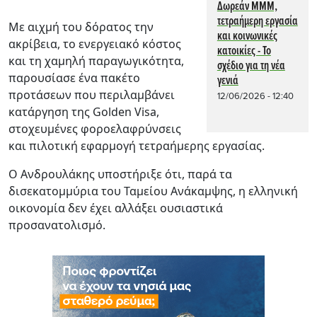
Δωρεάν ΜΜΜ,
τετραήμερη εργασία
Με αιχμή του δόρατος την
και κοινωνικές
ακρίβεια, το ενεργειακό κόστος
κατοικίες - Το
και τη χαμηλή παραγωγικότητα,
σχέδιο για τη νέα
παρουσίασε ένα πακέτο
γενιά
προτάσεων που περιλαμβάνει
12/06/2026 - 12:40
κατάργηση της Golden Visa,
στοχευμένες φοροελαφρύνσεις
και πιλοτική εφαρμογή τετραήμερης εργασίας.
Ο Ανδρουλάκης υποστήριξε ότι, παρά τα
δισεκατομμύρια του Ταμείου Ανάκαμψης, η ελληνική
οικονομία δεν έχει αλλάξει ουσιαστικά
προσανατολισμό.