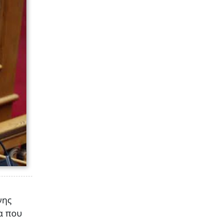
νης
α που