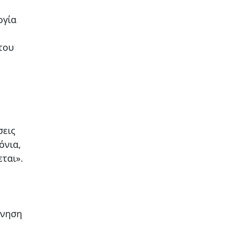
ογία
του
σεις
όνια,
ται».
ρνηση