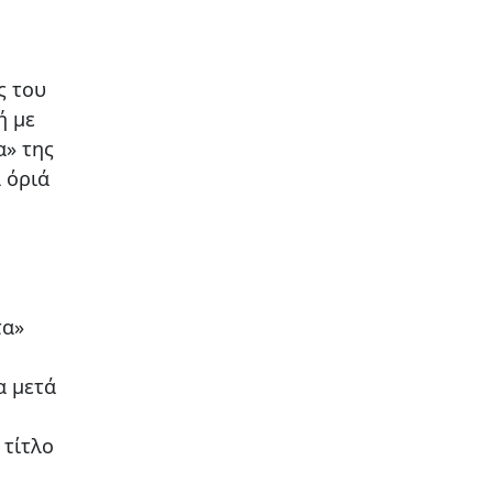
ς του
ή με
α» της
 όριά
τα»
α μετά
 τίτλο