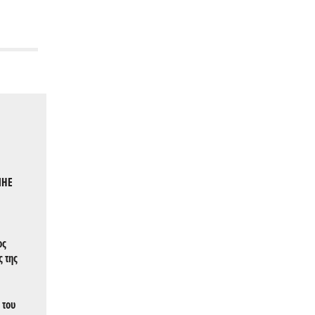
ΜΗΕ
ος
ς της
 του