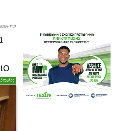
7/2026 - 11:27
ά
ιο
λόπουλος