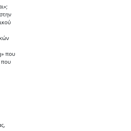
ι»;
 στην
μικού
ικών
η» που
ν που
ς,