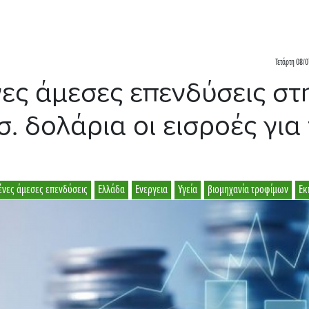
Τετάρτη 08/0
νες άμεσες επενδύσεις στ
σ. δολάρια οι εισροές για
ένες άμεσες επενδύσεις
Ελλάδα
Ενεργεια
Υγεία
βιομηχανία τροφίμων
Εκ