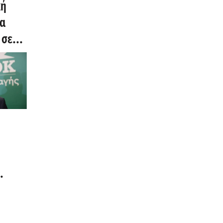
κή
ία
 σε
θα,
112
τάκη