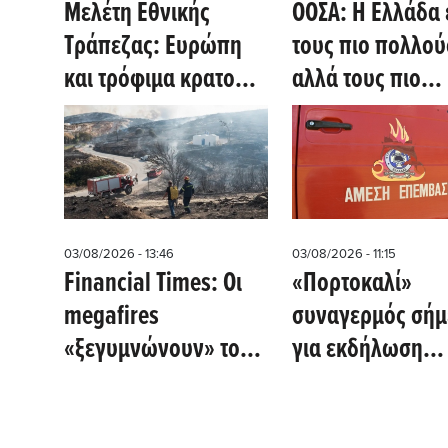
Μελέτη Εθνικής
ΟΟΣΑ: Η Ελλάδα 
Τράπεζας: Ευρώπη
τους πιο πολλού
και τρόφιμα κρατούν
αλλά τους πιο
τις ελληνικές
κακοπληρωμένο
εξαγωγές σε θετική
επιστήμονες στη
τροχιά
03/08/2026 - 13:46
03/08/2026 - 11:15
Financial Times: Οι
«Πορτοκαλί»
megafires
συναγερμός σήμ
«ξεγυμνώνουν» το
για εκδήλωση
τίμημα του
πυρκαγιάς σε Αττ
υπερτουρισμού στην
Βοιωτία και Εύβ