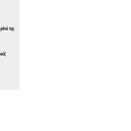
αρδιά της
μούζ