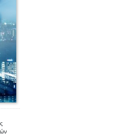
ς
κών