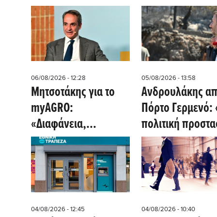
06/08/2026 - 12:28
05/08/2026 - 13:58
Μητσοτάκης για το
Ανδρουλάκης απ
myAGRO:
Πόρτο Γερμενό: 
«Διαφάνεια,
πολιτική προστα
δικαιοσύνη και τέλος
χρειάζεται νέο 
στο βαθύ κράτος»
- Η πρόληψη δε
μπορεί να μένει 
χαρτιά»
04/08/2026 - 12:45
04/08/2026 - 10:40