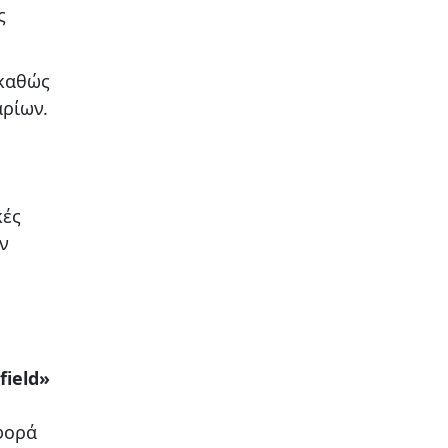
ς
 καθώς
αρίων.
κές
ν
field»
φορά