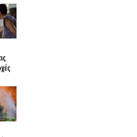
ις
οχές
ια την
ης
μίας»