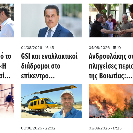
04/08/2026 - 16:45
04/08/2026 - 15:10
ό το
GSI και εναλλακτικοί
Ανδρουλάκης στ
«Η
διάδρομοι στο
πληγείσες περι
σία
επίκεντρο
της Βοιωτίας:
δόγμα
τηλεφωνικής
«Άμεσες
ν
συνομιλίας
αποζημιώσεις γ
στα
Παπασταύρου -
επανεκκίνηση τ
Cohen (Ισραήλ)
τοπικής οικονο
03/08/2026 - 22:02
03/08/2026 - 17:25