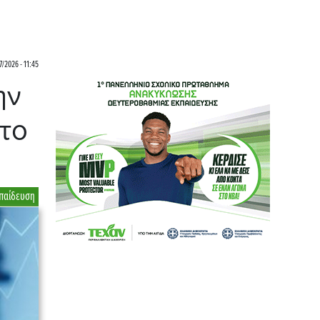
7/2026 - 11:45
ην
 το
παίδευση