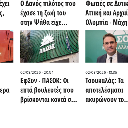
έχει
Ο Δανός πιλότος που
Φωτιές σε Δυτι
ς,
έχασε τη ζωή του
Αττική και Αρχα
στην Ψάθα είχε
Ολυμπία - Μάχη
υς
περισσότερες από
Κανδήλι και Ψά
 ΕΕ
9.000 ώρες πτήσης
εκκενώσεις με 
02/08/2026 - 20:54
02/08/2026 - 13:35
EφΣυν - ΠΑΣΟΚ: Οι
Τσουκαλάς: Τα
ερα
επτά βουλευτές που
αποτελέσματα
βρίσκονται κοντά στο
ακυρώνουν το
ική,
κατώφλι ένταξης
αφήγημα Μητσο
οια
- Που πήγαν τα