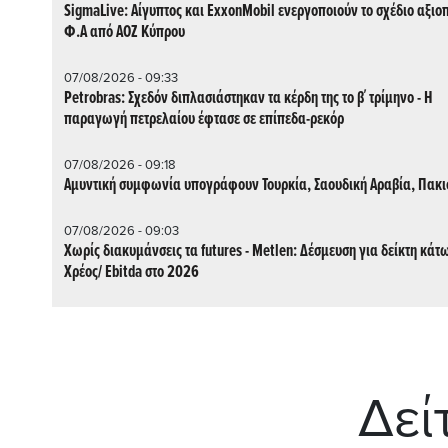
SigmaLive: Αίγυπτος και ExxonMobil ενεργοποιούν το σχέδιο αξιο
Φ.Α από ΑΟΖ Κύπρου
07/08/2026 - 09:33
Petrobras: Σχεδόν διπλασιάστηκαν τα κέρδη της το β΄ τρίμηνο - Η
παραγωγή πετρελαίου έφτασε σε επίπεδα-ρεκόρ
07/08/2026 - 09:18
Αμυντική συμφωνία υπογράφουν Τουρκία, Σαουδική Αραβία, Πακι
07/08/2026 - 09:03
Χωρίς διακυμάνσεις τα futures - Metlen: Δέσμευση για δείκτη κάτ
Χρέος/ Εbitda στο 2026
Δεί