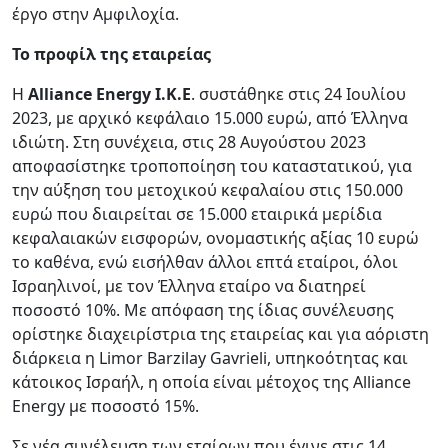
έργο στην Αμφιλοχία.
Το προφίλ της εταιρείας
Η
Alliance Energy Ι.Κ.Ε
. συστάθηκε στις 24 Ιουλίου
2023, με αρχικό κεφάλαιο 15.000 ευρώ, από Έλληνα
ιδιώτη. Στη συνέχεια, στις 28 Αυγούστου 2023
αποφασίστηκε τροποποίηση του καταστατικού, για
την αύξηση του μετοχικού κεφαλαίου στις 150.000
ευρώ που διαιρείται σε 15.000 εταιρικά μερίδια
κεφαλαιακών εισφορών, ονομαστικής αξίας 10 ευρώ
το καθένα, ενώ εισήλθαν άλλοι επτά εταίροι, όλοι
Ισραηλινοί, με τον Έλληνα εταίρο να διατηρεί
ποσοστό 10%. Με απόφαση της ίδιας συνέλευσης
ορίστηκε διαχειρίστρια της εταιρείας και για αόριστη
διάρκεια η Limor Barzilay Gavrieli, υπηκοότητας και
κάτοικος Ισραήλ, η οποία είναι μέτοχος της Alliance
Energy με ποσοστό 15%.
Σε νέα συνέλευση των εταίρων που έγινε στις 14