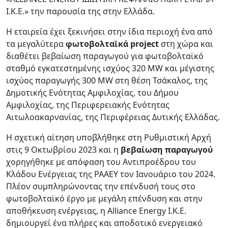
Ι.Κ.Ε.» την παρουσία της στην Ελλάδα.
Η εταιρεία έχει ξεκινήσει στην ίδια περιοχή ένα από
τα μεγαλύτερα
φωτοβολταϊκά project
στη χώρα και
διαθέτει βεβαίωση παραγωγού για φωτοβολταϊκό
σταθμό εγκατεστημένης ισχύος 320 MW και μέγιστης
ισχύος παραγωγής 300 MW στη θέση Τσάκαλος, της
Δημοτικής Ενότητας Αμφιλοχίας, του Δήμου
Αμφιλοχίας, της Περιφερειακής Ενότητας
Αιτωλοακαρνανίας, της Περιφέρειας Δυτικής Ελλάδας.
Η σχετική αίτηση υποβλήθηκε στη Ρυθμιστική Αρχή
στις 9 Οκτωβρίου 2023 και η
βεβαίωση παραγωγού
χορηγήθηκε με απόφαση του Αντιπροέδρου του
Κλάδου Ενέργειας της ΡΑΑΕΥ τον Ιανουάριο του 2024.
Πλέον συμπληρώνοντας την επένδυσή τους στο
φωτοβολταϊκό έργο με μεγάλη επένδυση και στην
αποθήκευση ενέργειας, η Alliance Energy Ι.Κ.Ε.
δημιουργεί ένα πλήρες και αποδοτικό ενεργειακό