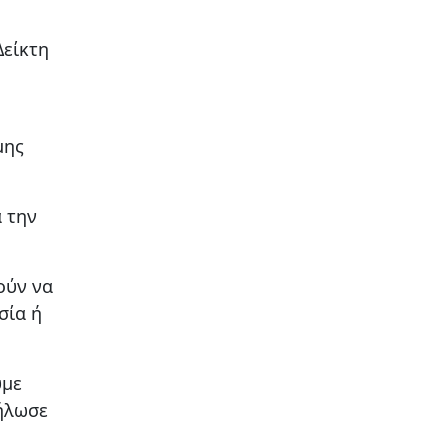
Δείκτη
μης
 την
ούν να
σία ή
υμε
δήλωσε