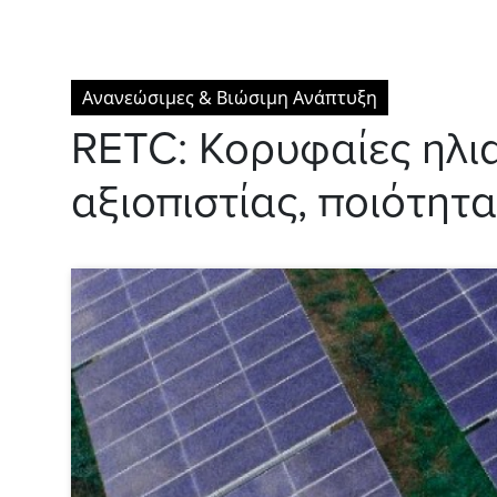
Ανανεώσιμες & Βιώσιμη Ανάπτυξη
RETC: Κορυφαίες ηλι
αξιοπιστίας, ποιότητ