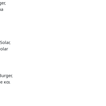
ger,
na
Solar,
Solar
Burger,
ee και