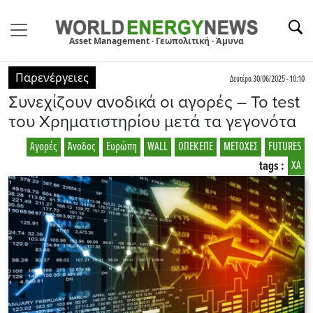
Asset Management · Γεωπολιτική · Άμυνα
Παρενέργειες
Δευτέρα 30/06/2025 - 10:10
Συνεχίζουν ανοδικά οι αγορές – Το test
του Χρηματιστηρίου μετά τα γεγονότα
Αγορές
Άνοδος
Ευρώπη
WALL
ΟΠΕΚΕΠΕ
ΜΕΤΟΧΕΣ
FUTURES
tags :
ΧΑ