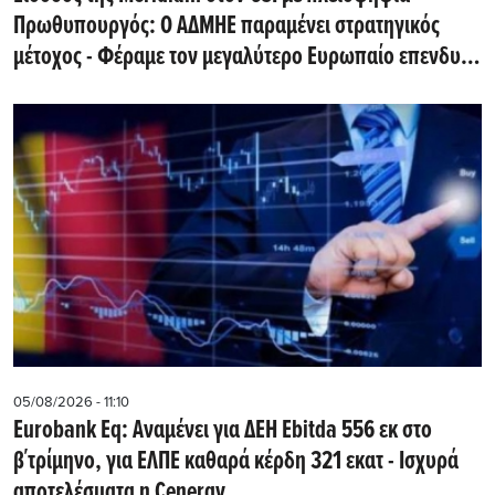
Πρωθυπουργός: Ο ΑΔΜΗΕ παραμένει στρατηγικός
μέτοχος - Φέραμε τον μεγαλύτερο Ευρωπαίο επενδυτή
υποδομών στην Ελλάδα
05/08/2026 - 11:10
Eurobank Eq: Αναμένει για ΔΕΗ Εbitda 556 εκ στο
β΄τρίμηνο, για ΕΛΠΕ καθαρά κέρδη 321 εκατ - Ισχυρά
αποτελέσματα η Cenergy