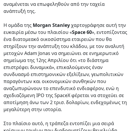
αναμένεται να επωφεληθούν από την ταχεία
ανάπτυξή της.
Η ομάδα της
Morgan Stanley
χαρτογράφησε αυτή την
ευκαιρία μέσω του πλαισίου «
Space 60
», εντοπίζοντας
ένα διατομεακό οικοσύστημα εταιρειών που θα
στηρίξουν την ανάπτυξη του κλάδου, με τον αναλυτή
μετοχών Adam Jonas να σημειώνει σε ενημερωτικό
σημείωμα της 12ης Απριλίου ότι «το διάστημα
επιστρέφει δυναμικά», επικαλούμενος έναν
συνδυασμό επιστημονικών εξελίξεων, γεωπολιτικών
παραγόντων και οικονομικών συνθηκών που
αναζωπυρώνουν το επενδυτικό ενδιαφέρον, ενώ η
σχεδιαζόμενη IPO της SpaceX φέρεται να στοχεύει σε
αποτίμηση άνω των 2 τρισ. δολαρίων, ενδεχομένως τη
μεγαλύτερη στην ιστορία.
Στο πλαίσιο αυτό, η τράπεζα εντοπίζει μια σειρά
κρίσιμων τομέων που διαδραματίζουν θεμελιώδη