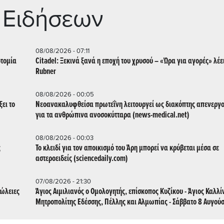
 Ειδήσεων
08/08/2026 - 07:11
οτομία
Citadel: Ξεκινά ξανά η εποχή του χρυσού – «Ώρα για αγορές» λέε
Rubner
08/08/2026 - 00:05
ει το
Νεοανακαλυφθείσα πρωτεΐνη λειτουργεί ως διακόπτης απενεργ
για τα ανθρώπινα ανοσοκύτταρα (news-medical.net)
08/08/2026 - 00:03
ς
Το κλειδί για τον αποικισμό του Άρη μπορεί να κρύβεται μέσα σε
αστεροειδείς (sciencedaily.com)
07/08/2026 - 21:30
πώλειες
Άγιος Αιμιλιανός ο Ομολογητής, επίσκοπος Κυζίκου - Άγιος Καλλί
Μητροπολίτης Εδέσσης, Πέλλης και Αλμωπίας - Σάββατο 8 Αυγού