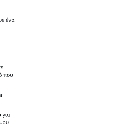
ψε ένα
σε
ό που
ar
ρ
για
έμου