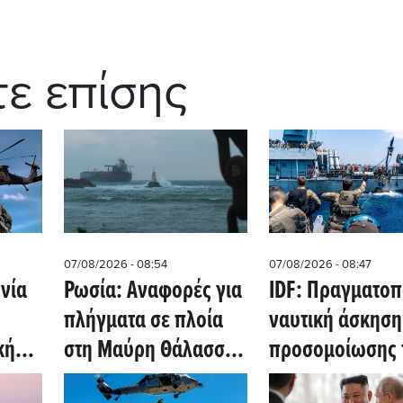
τε επίσης
07/08/2026 - 08:54
07/08/2026 - 08:47
νία
Ρωσία: Αναφορές για
IDF: Πραγματοπ
πλήγματα σε πλοία
ναυτική άσκηση
κή
στη Μαύρη Θάλασσα
προσομοίωσης 
ν
με στρατιωτικά
Ερυθράς Θάλασ