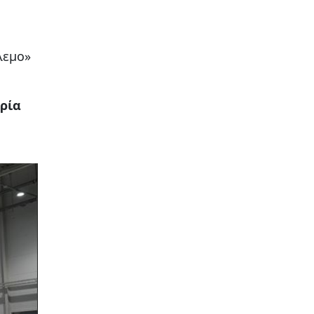
λεμο»
ρία