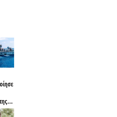
οίησε
της
σας