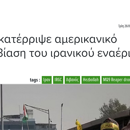
Τρίτη 26/0
ι κατέρριψε αμερικανικό
ίαση του ιρανικού εναέρ
tags :
Ιραν
IRGC
Λιβανός
Hezbollah
MQ9 Reaper dro