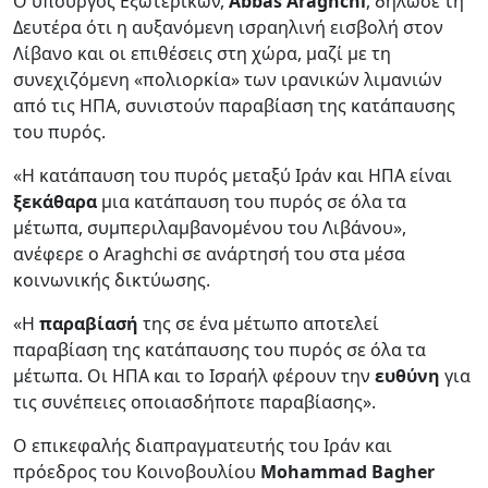
Ο υπουργός Εξωτερικών,
Abbas Araghchi
, δήλωσε τη
Δευτέρα ότι η αυξανόμενη ισραηλινή εισβολή στον
Λίβανο και οι επιθέσεις στη χώρα, μαζί με τη
συνεχιζόμενη «πολιορκία» των ιρανικών λιμανιών
από τις ΗΠΑ, συνιστούν παραβίαση της κατάπαυσης
του πυρός.
«Η κατάπαυση του πυρός μεταξύ Ιράν και ΗΠΑ είναι
ξεκάθαρα
μια κατάπαυση του πυρός σε όλα τα
μέτωπα, συμπεριλαμβανομένου του Λιβάνου»,
ανέφερε ο Araghchi σε ανάρτησή του στα μέσα
κοινωνικής δικτύωσης.
«Η
παραβίασή
της σε ένα μέτωπο αποτελεί
παραβίαση της κατάπαυσης του πυρός σε όλα τα
μέτωπα. Οι ΗΠΑ και το Ισραήλ φέρουν την
ευθύνη
για
τις συνέπειες οποιασδήποτε παραβίασης».
Ο επικεφαλής διαπραγματευτής του Ιράν και
πρόεδρος του Κοινοβουλίου
Mohammad Bagher