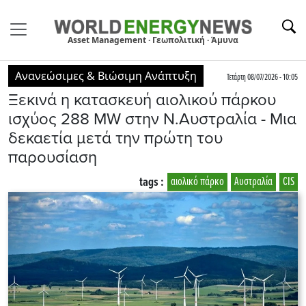
Asset Management · Γεωπολιτική · Άμυνα
Ανανεώσιμες & Βιώσιμη Ανάπτυξη
Τετάρτη 08/07/2026 - 10:05
Ξεκινά η κατασκευή αιολικού πάρκου
ισχύος 288 MW στην Ν.Αυστραλία - Μια
δεκαετία μετά την πρώτη του
παρουσίαση
tags :
αιολικό πάρκο
Αυστραλία
CIS