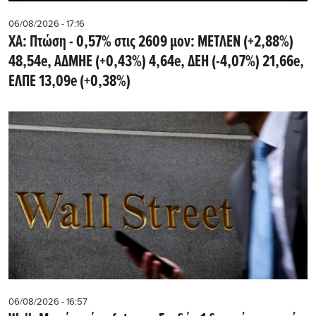
06/08/2026 - 17:16
ΧΑ: Πτώση - 0,57% στις 2609 μον: ΜΕΤΛΕΝ (+2,88%)
48,54e, ΑΔΜΗΕ (+0,43%) 4,64e, ΔΕΗ (-4,07%) 21,66e,
ΕΛΠΕ 13,09e (+0,38%)
06/08/2026 - 16:57