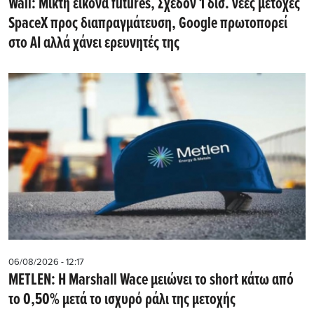
Wall: Μικτή εικόνα futures, Σχεδόν 1 δισ. νέες μετοχές
SpaceX προς διαπραγμάτευση, Google πρωτοπορεί
στο AI αλλά χάνει ερευνητές της
06/08/2026 - 12:17
METLEN: Η Marshall Wace μειώνει το short κάτω από
το 0,50% μετά το ισχυρό ράλι της μετοχής