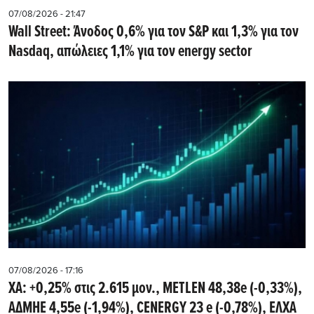
07/08/2026 - 21:47
Wall Street: Άνοδος 0,6% για τον S&P και 1,3% για τον
Nasdaq, απώλειες 1,1% για τον energy sector
07/08/2026 - 17:16
ΧΑ: +0,25% στις 2.615 μον., METLEN 48,38e (-0,33%),
ΑΔΜΗΕ 4,55e (-1,94%), CENERGY 23 e (-0,78%), ΕΛΧΑ