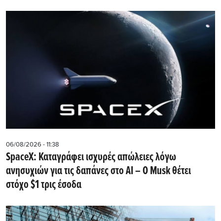
06/08/2026 - 11:38
SpaceX: Καταγράφει ισχυρές απώλειες λόγω
ανησυχιών για τις δαπάνες στο AI – Ο Musk θέτει
στόχο $1 τρις έσοδα