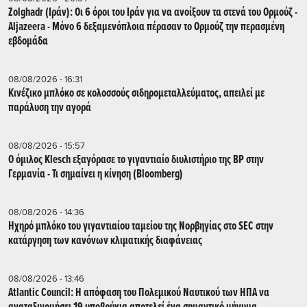
Zolghadr (Ιράν): Οι 6 όροι του Ιράν για να ανοίξουν τα στενά του Ορμούζ -
Aljazeera - Mόνο 6 δεξαμενόπλοια πέρασαν το Ορμούζ την περασμένη
εβδομάδα
08/08/2026 - 16:31
Κινέζικο μπλόκο σε κολοσσούς σιδηρομεταλλεύματος, απειλεί με
παράλυση την αγορά
08/08/2026 - 15:57
Ο όμιλος Klesch εξαγόρασε το γιγαντιαίο διυλιστήριο της BP στην
Γερμανία - Τι σημαίνει η κίνηση (Βloomberg)
08/08/2026 - 14:36
Ηχηρό μπλόκο του γιγαντιαίου ταμείου της Νορβηγίας στο SEC στην
κατάργηση των κανόνων κλιματικής διαφάνειας
08/08/2026 - 13:46
Atlantic Council: Η απόφαση του Πολεμικού Ναυτικού των ΗΠΑ να