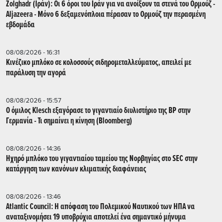
Zolghadr (Ιράν): Οι 6 όροι του Ιράν για να ανοίξουν τα στενά του Ορμούζ -
Aljazeera - Mόνο 6 δεξαμενόπλοια πέρασαν το Ορμούζ την περασμένη
εβδομάδα
08/08/2026 - 16:31
Κινέζικο μπλόκο σε κολοσσούς σιδηρομεταλλεύματος, απειλεί με
παράλυση την αγορά
08/08/2026 - 15:57
Ο όμιλος Klesch εξαγόρασε το γιγαντιαίο διυλιστήριο της BP στην
Γερμανία - Τι σημαίνει η κίνηση (Βloomberg)
08/08/2026 - 14:36
Ηχηρό μπλόκο του γιγαντιαίου ταμείου της Νορβηγίας στο SEC στην
κατάργηση των κανόνων κλιματικής διαφάνειας
08/08/2026 - 13:46
Atlantic Council: Η απόφαση του Πολεμικού Ναυτικού των ΗΠΑ να
αναταξινομήσει 19 υποβρύχια αποτελεί ένα σημαντικό μήνυμα