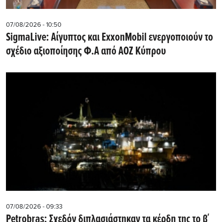
07/08/2026 - 10:50
SigmaLive: Αίγυπτος και ExxonMobil ενεργοποιούν το
σχέδιο αξιοποίησης Φ.Α από ΑΟΖ Κύπρου
07/08/2026 - 09:33
Petrobras: Σχεδόν διπλασιάστηκαν τα κέρδη της το β΄