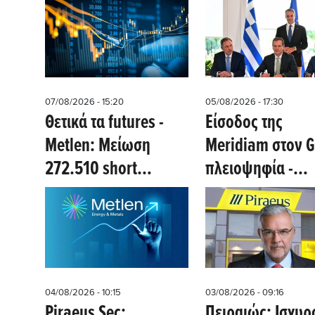
07/08/2026 - 15:20
05/08/2026 - 17:30
Θετικά τα futures -
Eίσοδος της
Metlen: Μείωση
Meridiam στον G
272.510 short
πλειοψηφία -
θέσεων χθες 6/8 -
Πρωθυπουργός:
Νέα μείωση σήμερα
ΑΔΜΗΕ παραμέν
στρατηγικός μέτ
- Φέραμε τον
μεγαλύτερο
04/08/2026 - 10:15
03/08/2026 - 09:16
Ευρωπαίο επενδ
Piraeus Sec:
Πειραιώς: Ισχυρ