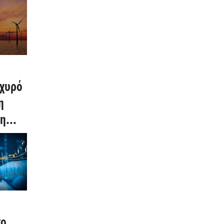
σχυρό
η
ση
ο
το