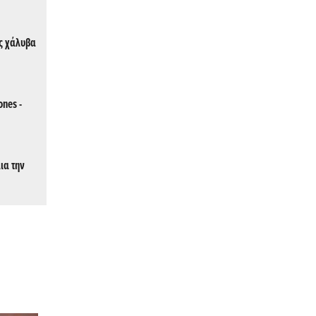
ης χάλυβα
nes -
ια την