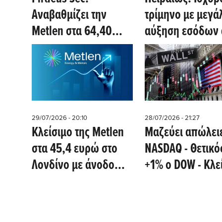
υποδομών στην
Αναβαθμίζει την
τρίμηνο με μεγά
Ελλάδα
Metlen στα 64,40
αύξηση εσόδων
ευρώ τιμή - στόχο,
τόκους και
χάρις το γάλλιο - Οι
προμήθειες- Oι
εκτιμήσεις μεγεθών
πρώτες εκτιμήσε
μέχρι το 2028
ξένων οίκων
29/07/2026 - 20:10
28/07/2026 - 21:27
Kλείσιμο της Metlen
Μαζεύει απώλει
στα 45,4 ευρώ στο
NASDAQ - Θετικό
Λονδίνο με άνοδο
+1% ο DOW - Kλε
+1,66%
Metlen 44,66 e 
Λονδίνο