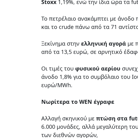
Stoxx
1,19%, ενώ την ίδια ώρα τα fu
Το πετρέλαιο ανακάμπτει με άνοδο 
και το crude πάνω από τα 71 αντίστ
Ξεκίνημα στην
ελληνική αγορά
με 
από τα 13,5 ευρώ, σε αρνητικό έδα
Οι τιμές του
φυσικού αερίου
συνεχ
άνοδο 1,8% για το συμβόλαιο του Ιο
ευρώ/MWh.
Νωρίτερα το WEN έγραφε
Αλλαγή σκηνικού με
πτώση στα fut
6.000 μονάδες, αλλά μεγαλύτερη το
των διεθνών αγορών,