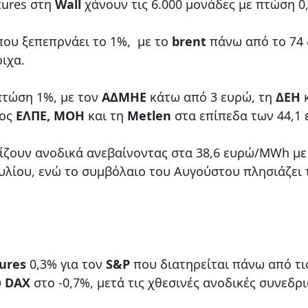
tures στη
Wall
χάνουν τις 6.000 μονάδες με πτώση 0
που ξεπεπρνάει το 1%, με το
brent
πάνω από το 74 
οιχα.
πτώση 1%, με τον
ΑΔΜΗΕ
κάτω από 3 ευρώ, τη
ΔΕΗ
φος
ΕΛΠΕ, ΜΟΗ
και τη
Metlen
στα επίπεδα των 44,1 
ίζουν ανοδικά ανεβαίνοντας στα 38,6 ευρώ/MWh με
υλίου, ενώ το συμβόλαιο του Αυγούστου πλησιάζει 
ures
0,3% για τον
S&P
που διατηρείται πάνω από τι
υ
DAX
στο -0,7%, μετά τις χθεσινές ανοδικές συνεδρι