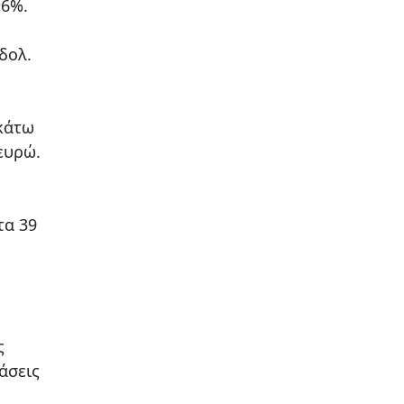
,6%.
δολ.
κάτω
ευρώ.
τα 39
ς
άσεις