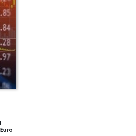
η
Euro