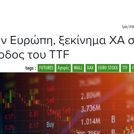
Τρίτη 17/0
ην Ευρώπη, ξεκίνημα ΧΑ 
νοδος του TTF
tags :
FUTURES
Αγορές
WALL
DAX
EURO STOXX
TTF