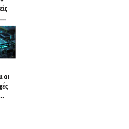
είς
ίσιμο
2 στο
ι οι
χές
lloff