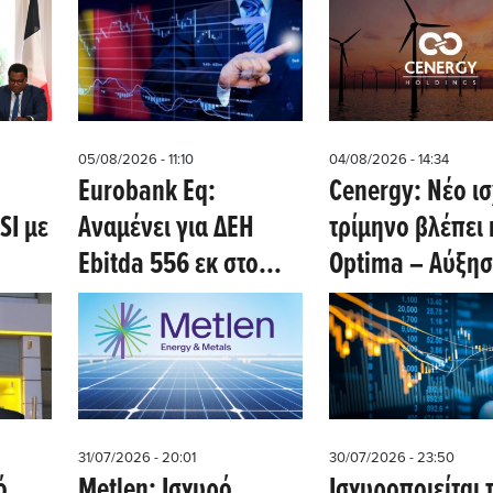
05/08/2026 - 11:10
04/08/2026 - 14:34
Eurobank Eq:
Cenergy: Νέο ι
SI με
Αναμένει για ΔΕΗ
τρίμηνο βλέπει 
Εbitda 556 εκ στο
Optima – Αύξη
 Ο
β΄τρίμηνο, για ΕΛΠΕ
κερδών 41% στ
ει
καθαρά κέρδη 321
εξάμηνο
οχος
εκατ - Ισχυρά
αποτελέσματα η
Cenergy
31/07/2026 - 20:01
30/07/2026 - 23:50
υτή
ό
Metlen: Iσχυρό
Iσχυροποιείται 