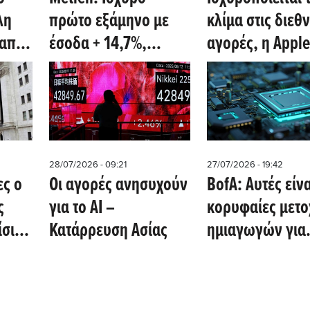
λη
πρώτο εξάμηνο με
κλίμα στις διεθν
 από
έσοδα + 14,7%,
αγορές, η Apple
EBITDA 501 εκατ και
ξεπέρασε τις
καθαρά κέρδη 278
εκτιμήσεις - Kλε
ις 8
εκατ προβλέπει η
Metlen στα 45,2
Optima
Λονδίνο
28/07/2026 - 09:21
27/07/2026 - 19:42
ες ο
Οι αγορές ανησυχούν
BofA: Αυτές είνα
ς
για το AI –
κορυφαίες μετο
ίσιμο
Κατάρρευση Ασίας
ημιαγωγών για
στο
αγορά μετά το se