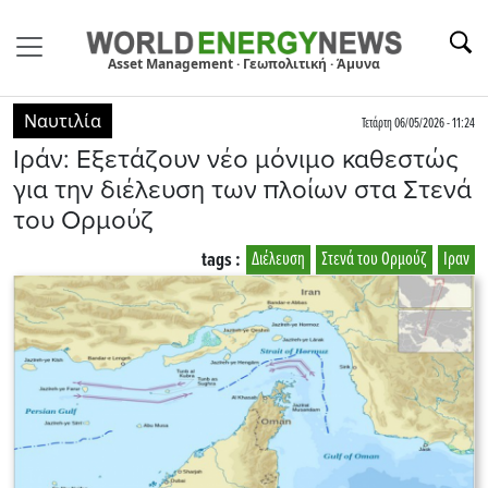
Asset Management · Γεωπολιτική · Άμυνα
Ναυτιλία
Τετάρτη 06/05/2026 - 11:24
Ιράν: Εξετάζουν νέο μόνιμο καθεστώς
για την διέλευση των πλοίων στα Στενά
του Ορμούζ
tags :
Διέλευση
Στενά του Ορμούζ
Ιραν