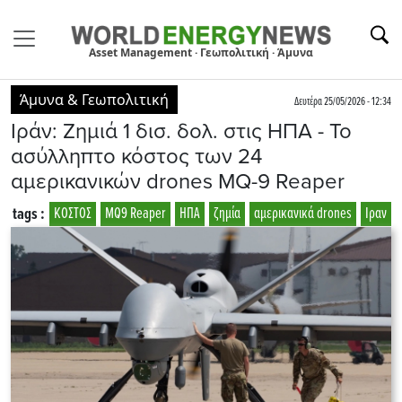
Asset Management · Γεωπολιτική · Άμυνα
Άμυνα & Γεωπολιτική
Δευτέρα 25/05/2026 - 12:34
Ιράν: Ζημιά 1 δισ. δολ. στις ΗΠΑ - Το
ασύλληπτο κόστος των 24
αμερικανικών drones MQ-9 Reaper
tags :
ΚΟΣΤΟΣ
MQ9 Reaper
ΗΠΑ
ζημία
αμερικανικά drones
Ιραν