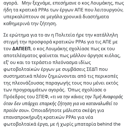
αγορά. Μην ξεχνάμε, επεσήμανε ο κος Λουμάκης, πως
ήδη τα κρατικά PPAs των έργων ΑΠΕ που λειτουργούν,
υπερκαλύπτουν σε μεγάλα χρονικά διαστήματα
καθημερινά την ζήτηση.
Σε ερώτημα για το αν η Πολιτεία ήρε την κατάλληλη
στιγμή την προσφορά κρατικών PPAs για τις ΑΠΕ με
τον
ΔΑΠΕΕΠ
, ο κος Λουμάκης σχολίασε πως εκ του
αποτελέσματος φαίνεται πως μάλλον άργησε κιόλας,
εξ’ ου και το τεράστιο πλεόνασμα ιδίως
φωτοβολταϊκών έργων με συμβάσεις ΣΕΔΠ που
συστηματικά πλέον ζημιώνονται από τις περικοπές
της πλεονάζουσας παραγωγής τους που μένει εκτός
των προγραμμάτων αγοράς. Όπως σχολίασε ο
Πρόεδρος του ΣΠΕΦ,
«τι να την κάνεις την Τιμή Αναφοράς
όταν δεν υπάρχει επαρκής ζήτηση για να καταναλωθεί το
προϊόν σου».
Οποιαδήποτε μάλιστα σκέψη για
επαναπροκήρυξη κρατικών PPAs για νέα
φωτοβολταϊκά έργα, με ή χωρίς μπαταρία behind the