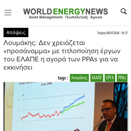
Asset Management · Γεωπολιτική · Άμυνα
Απόψεις
Τετάρτη 08/07/2026 - 19:37
Λουμάκης: Δεν χρειάζεται
«προσάναμμα» με τιτλοποίηση έργων
του ΕΛΑΠΕ η αγορά των PPAs για να
εκκινήσει
tags :
Λουμάκης
ΕΛΑΠΕ
ΕΡΓΑ
PPAs