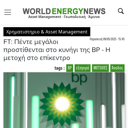
Asset Management · Γεωπολιτική · Άμυνα
Χρηματιστηριο & Asset Management
Παρασκευή 09/05/2025 - 15:45
FT: Πέντε μεγάλοι
προστίθενται στο κυνήγι της BP - Η
μετοχή στο επίκεντρο
tags :
BP
εξαγορά
ΜΕΤΟΧΕΣ
Άνοδος