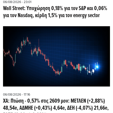
06/08/2026 - 23:01
Wall Street: Υποχώρηση 0,18% για τον S&P και 0,06%
για τον Nasdaq, κέρδη 1,5% για τον energy sector
06/08/2026 - 17:16
ΧΑ: Πτώση - 0,57% στις 2609 μον: ΜΕΤΛΕΝ (+2,88%)
48,54e, ΑΔΜΗΕ (+0,43%) 4,64e, ΔΕΗ (-4,07%) 21,66e,