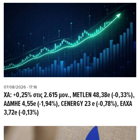
07/08/2026 - 17:16
ΧΑ: +0,25% στις 2.615 μον., METLEN 48,38e (-0,33%),
ΑΔΜΗΕ 4,55e (-1,94%), CENERGY 23 e (-0,78%), ΕΛΧΑ
3,72e (-0,13%)