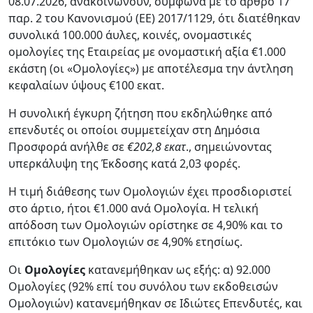
08.07.2026, ανακοινώνουν, σύμφωνα με το άρθρο 17
παρ. 2 του Κανονισμού (ΕΕ) 2017/1129, ότι διατέθηκαν
συνολικά 100.000 άυλες, κοινές, ονομαστικές
ομολογίες της Εταιρείας με ονομαστική αξία €1.000
εκάστη (οι «Ομολογίες») με αποτέλεσμα την άντληση
κεφαλαίων ύψους €100 εκατ.
Η συνολική έγκυρη ζήτηση που εκδηλώθηκε από
επενδυτές οι οποίοι συμμετείχαν στη Δημόσια
Προσφορά ανήλθε σε
€202,8 εκατ
., σημειώνοντας
υπερκάλυψη της Έκδοσης κατά 2,03 φορές.
Η τιμή διάθεσης των Ομολογιών έχει προσδιοριστεί
στο άρτιο, ήτοι €1.000 ανά Ομολογία. Η τελική
απόδοση των Ομολογιών ορίστηκε σε 4,90% και το
επιτόκιο των Ομολογιών σε 4,90% ετησίως.
Οι
Ομολογίες
κατανεμήθηκαν ως εξής: α) 92.000
Ομολογίες (92% επί του συνόλου των εκδοθεισών
Ομολογιών) κατανεμήθηκαν σε Ιδιώτες Επενδυτές, και