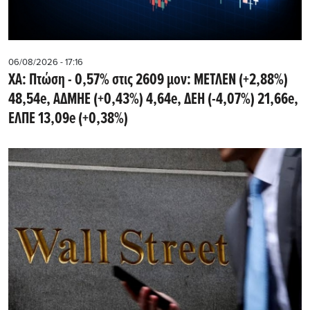
06/08/2026 - 17:16
ΧΑ: Πτώση - 0,57% στις 2609 μον: ΜΕΤΛΕΝ (+2,88%)
48,54e, ΑΔΜΗΕ (+0,43%) 4,64e, ΔΕΗ (-4,07%) 21,66e,
ΕΛΠΕ 13,09e (+0,38%)