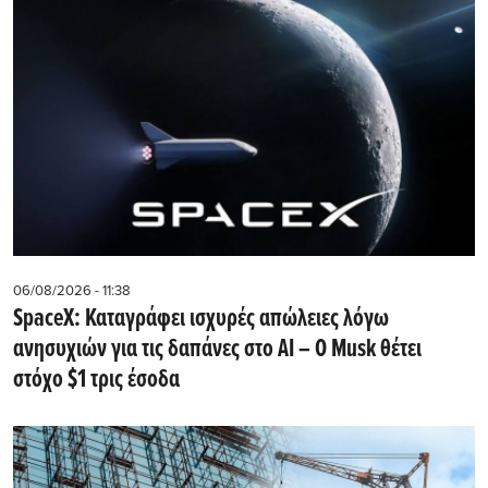
06/08/2026 - 11:38
SpaceX: Καταγράφει ισχυρές απώλειες λόγω
ανησυχιών για τις δαπάνες στο AI – Ο Musk θέτει
στόχο $1 τρις έσοδα