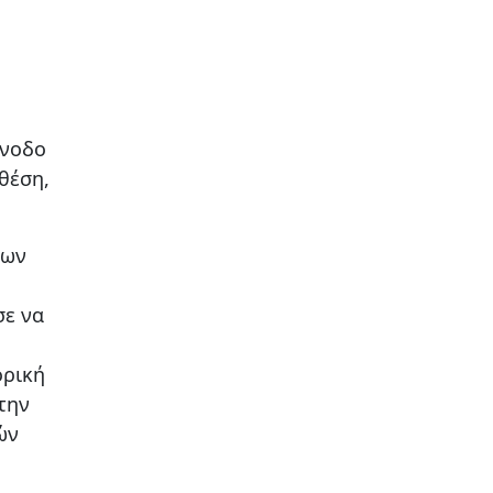
ύνοδο
θέση,
των
σε να
ορική
την
ών