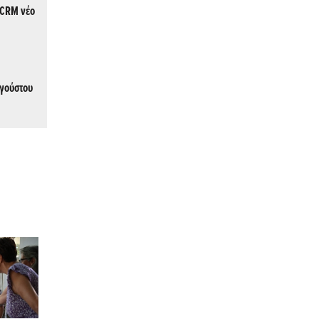
MCRM νέο
υγούστου