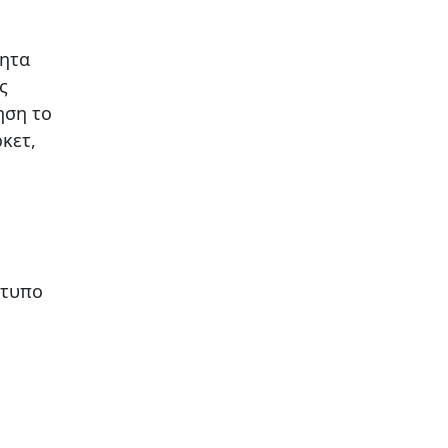
τητα
ς
ηση το
κετ,
ότυπο