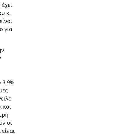
 έχει
υ κ.
είναι
ο για
ην
ν
ο 3,9%
μές
ειλε
α και
τερη
ύν οι
 είναι